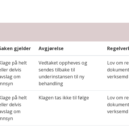
Saken gjelder
Avgjørelse
Regelver
Klage på helt
Vedtaket oppheves og
Lov om ret
eller delvis
sendes tilbake til
dokument 
avslag om
underinstansen til ny
verksemd 
innsyn
behandling
Klage på helt
Klagen tas ikke til følge
Lov om ret
eller delvis
dokument 
avslag om
verksemd 
innsyn