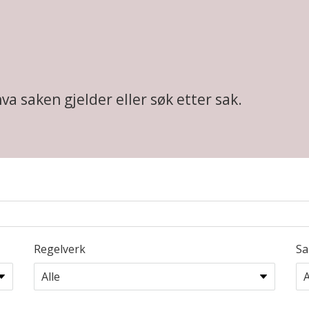
hva saken gjelder eller søk etter sak.
Regelverk
Sa