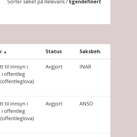
Sorter søket på
Relevans
/
Egendefinert
k
Status
Saksbeh.
t til innsyn i
Avgjort
INAR
i offentleg
(offentleglova)
t til innsyn i
Avgjort
ANSO
i offentleg
(offentleglova)