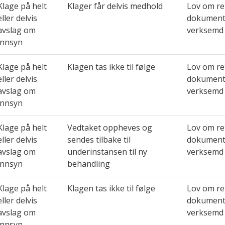
Klage på helt
Klager får delvis medhold
Lov om ret
eller delvis
dokument 
avslag om
verksemd 
innsyn
Klage på helt
Klagen tas ikke til følge
Lov om ret
eller delvis
dokument 
avslag om
verksemd 
innsyn
Klage på helt
Vedtaket oppheves og
Lov om ret
eller delvis
sendes tilbake til
dokument 
avslag om
underinstansen til ny
verksemd 
innsyn
behandling
Klage på helt
Klagen tas ikke til følge
Lov om ret
eller delvis
dokument 
avslag om
verksemd 
innsyn