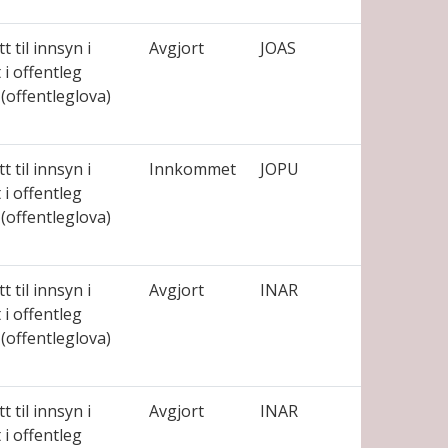
t til innsyn i
Avgjort
JOAS
i offentleg
(offentleglova)
t til innsyn i
Innkommet
JOPU
i offentleg
(offentleglova)
t til innsyn i
Avgjort
INAR
i offentleg
(offentleglova)
t til innsyn i
Avgjort
INAR
i offentleg