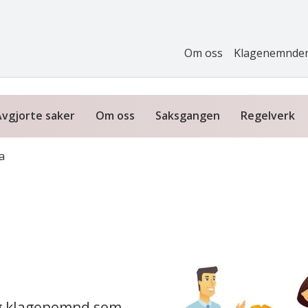
Om oss
Klagenemnde
Avgjorte saker
Om oss
Saksgangen
Regelverk
a
g klagenemnd som