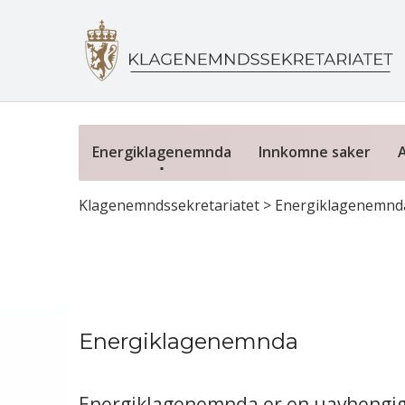
Energiklagenemnda
Innkomne saker
Klagenemndssekretariatet
>
Energiklagenemnd
Energiklagenemnda
Energiklagenemnda er en uavhengi