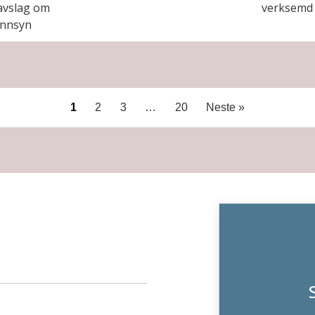
avslag om
verksemd 
innsyn
1
2
3
…
20
Neste »