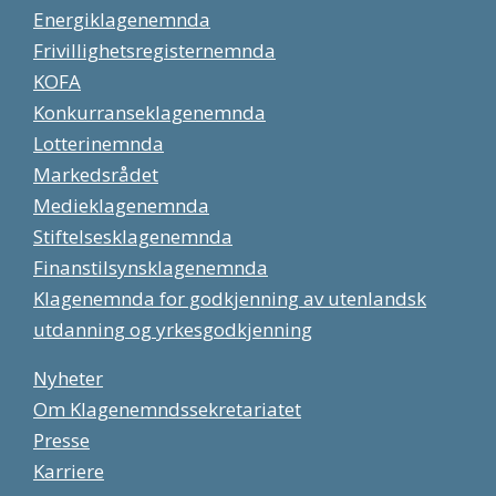
Energiklagenemnda
Frivillighetsregisternemnda
KOFA
Konkurranseklagenemnda
Lotterinemnda
Markedsrådet
Medieklagenemnda
Stiftelsesklagenemnda
Finanstilsynsklagenemnda
Klagenemnda for godkjenning av utenlandsk
utdanning og yrkesgodkjenning
Nyheter
Om Klagenemndssekretariatet
Presse
Karriere