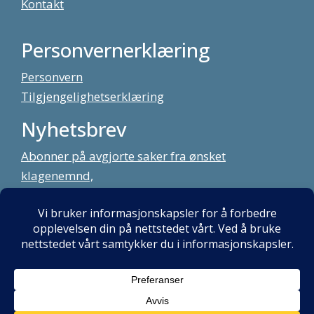
Kontakt
Personvernerklæring
Personvern
Tilgjengelighetserklæring
Nyhetsbrev
Abonner på avgjorte saker fra ønsket
klagenemnd,
meld deg på vårt nyhetsbrev
Alt innhold copyright Klagenemndssekretariatet. Utviklet av:
Mint
Media AS