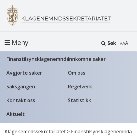
Meny
Søk
A
Finanstilsynsklagenemnda
Innkomne saker
Avgjorte saker
Om oss
Saksgangen
Regelverk
Kontakt oss
Statistikk
Aktuelt
Klagenemndssekretariatet
>
Finanstilsynsklagenemnda