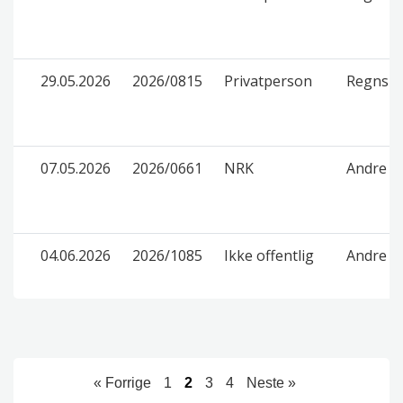
29.05.2026
2026/0815
Privatperson
Regnska
07.05.2026
2026/0661
NRK
Andre f
04.06.2026
2026/1085
Ikke offentlig
Andre f
« Forrige
1
2
3
4
Neste »