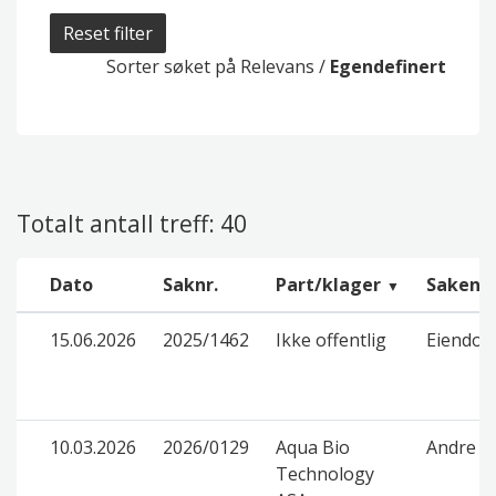
Reset filter
Sorter søket på
Relevans
/
Egendefinert
Totalt antall treff: 40
Dato
Saknr.
Part/klager
Saken g
15.06.2026
2025/1462
Ikke offentlig
Eiendom
10.03.2026
2026/0129
Aqua Bio
Andre f
Technology