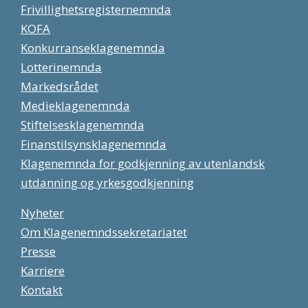
Frivillighetsregisternemnda
KOFA
Konkurranseklagenemnda
Lotterinemnda
Markedsrådet
Medieklagenemnda
Stiftelsesklagenemnda
Finanstilsynsklagenemnda
Klagenemnda for godkjenning av utenlandsk
utdanning og yrkesgodkjenning
Nyheter
Om Klagenemndssekretariatet
Presse
Karriere
Kontakt