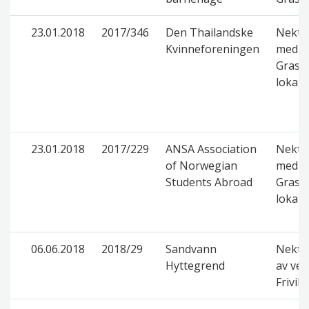
23.01.2018
2017/346
Den Thailandske
Nektet
Kvinneforeningen
med de
Grasro
lokal a
23.01.2018
2017/229
ANSA Association
Nektet
of Norwegian
med de
Students Abroad
Grasro
lokal a
06.06.2018
2018/29
Sandvann
Nektet
Hyttegrend
av ved
Frivil