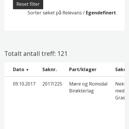
Reset filter
Sorter søket på
Relevans
/
Egendefinert
Totalt antall treff: 121
Dato
Saknr.
Part/klager
Saken
09.10.2017
2017/225
Møre og Romsdal
Nektet
Birøkterlag
med de
Grasr