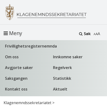
Meny
Søk
A
Frivillighetsregisternemnda
Om oss
Innkomne saker
Avgjorte saker
Regelverk
Saksgangen
Statistikk
Kontakt oss
Aktuelt
Klagenemndssekretariatet
>