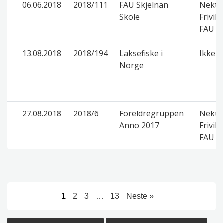
06.06.2018
2018/111
FAU Skjelnan
Nektet
Skole
Frivil
FAU
13.08.2018
2018/194
Laksefiske i
Ikke lo
Norge
27.08.2018
2018/6
Foreldregruppen
Nektet
Anno 2017
Frivil
FAU
1
2
3
…
13
Neste »