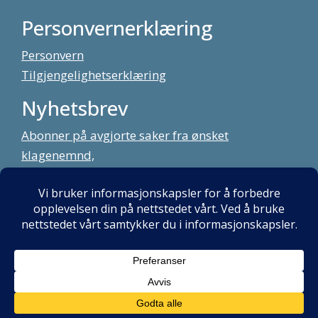
Personvernerklæring
Personvern
Tilgjengelighetserklæring
Nyhetsbrev
Abonner på avgjorte saker fra ønsket
klagenemnd,
meld deg på vårt nyhetsbrev
Alt innhold copyright Klagenemndssekretariatet. Utviklet av:
Mint
Media AS