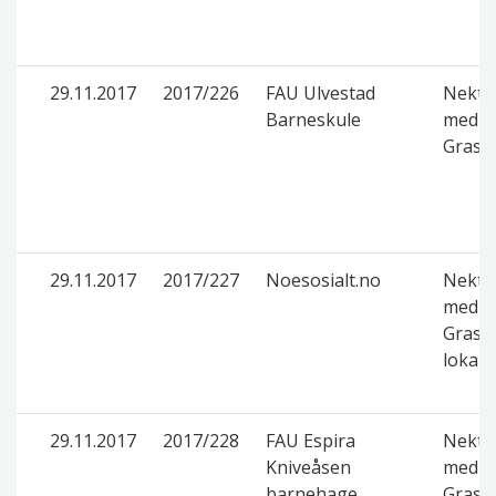
29.11.2017
2017/226
FAU Ulvestad
Nektet
Barneskule
med de
Grasr
29.11.2017
2017/227
Noesosialt.no
Nektet
med de
Grasro
lokal a
29.11.2017
2017/228
FAU Espira
Nektet
Kniveåsen
med de
barnehage
Grasr