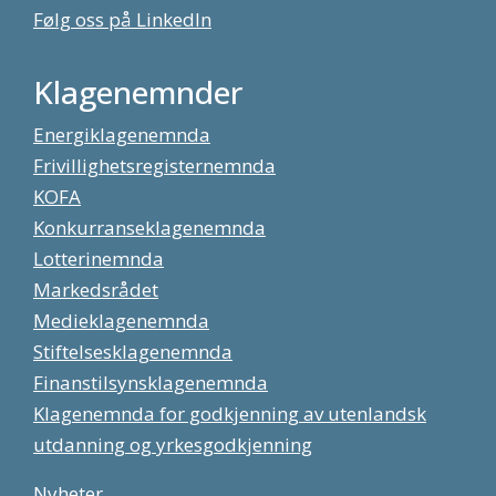
Følg oss på LinkedIn
Klagenemnder
Energiklagenemnda
Frivillighetsregisternemnda
KOFA
Konkurranseklagenemnda
Lotterinemnda
Markedsrådet
Medieklagenemnda
Stiftelsesklagenemnda
Finanstilsynsklagenemnda
Klagenemnda for godkjenning av utenlandsk
utdanning og yrkesgodkjenning
Nyheter