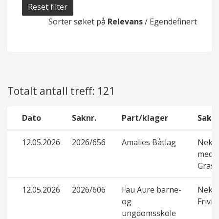
Reset filter
Sorter søket på
Relevans
/
Egendefinert
Totalt antall treff: 121
Dato
Saknr.
Part/klager
Saken
12.05.2026
2026/656
Amalies Båtlag
Nekte
med d
Grasr
12.05.2026
2026/606
Fau Aure barne-
Nekte
og
Frivil
ungdomsskole