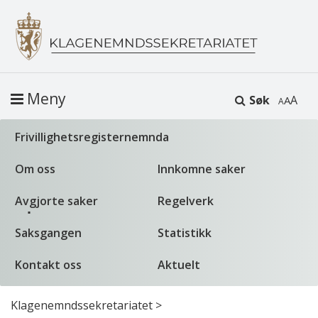
Meny
Søk
A
Frivillighetsregisternemnda
Om oss
Innkomne saker
Avgjorte saker
Regelverk
Saksgangen
Statistikk
Kontakt oss
Aktuelt
Klagenemndssekretariatet
>