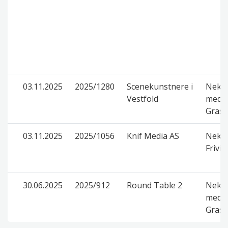
03.11.2025
2025/1280
Scenekunstnere i
Nekte
Vestfold
med d
Grasr
03.11.2025
2025/1056
Knif Media AS
Nekte
Frivil
30.06.2025
2025/912
Round Table 2
Nekte
med d
Grasr