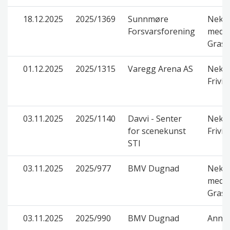
18.12.2025
2025/1369
Sunnmøre
Nekte
Forsvarsforening
med d
Grasr
01.12.2025
2025/1315
Varegg Arena AS
Nekte
Frivil
03.11.2025
2025/1140
Davvi - Senter
Nekte
for scenekunst
Frivil
STI
03.11.2025
2025/977
BMV Dugnad
Nekte
med d
Grasr
03.11.2025
2025/990
BMV Dugnad
Anne