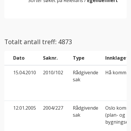
Sorter søket på
Relevans
/
Egendefinert
Totalt antall treff: 4873
Dato
Saknr.
Type
Innklaget
15.04.2010
2010/102
Rådgivende
Hå kommu
sak
12.01.2005
2004/227
Rådgivende
Oslo komm
sak
(plan- og
bygningset