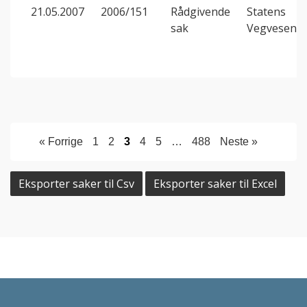
21.05.2007
2006/151
Rådgivende
Statens
sak
Vegvesen
« Forrige
1
2
3
4
5
…
488
Neste »
Eksporter saker til Csv
Eksporter saker til Excel