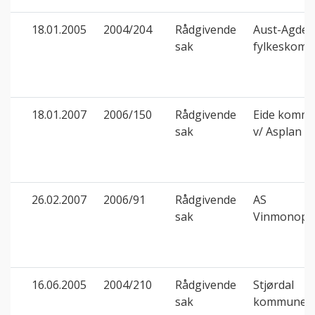
18.01.2005
2004/204
Rådgivende
Aust-Agder
sak
fylkeskom
18.01.2007
2006/150
Rådgivende
Eide komm
sak
v/ Asplan V
26.02.2007
2006/91
Rådgivende
AS
sak
Vinmonopo
16.06.2005
2004/210
Rådgivende
Stjørdal
sak
kommune