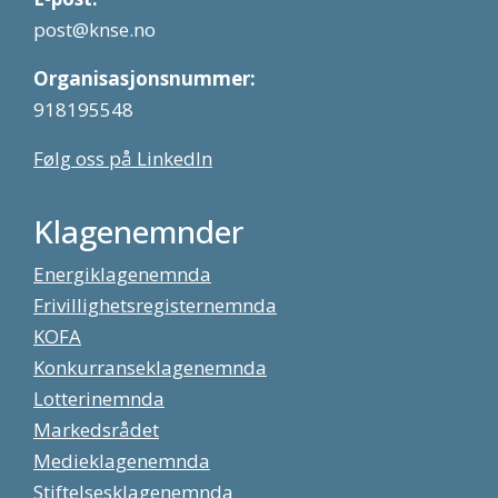
post@knse.no
Organisasjonsnummer:
918195548
Følg oss på LinkedIn
Klagenemnder
Energiklagenemnda
Frivillighetsregisternemnda
KOFA
Konkurranseklagenemnda
Lotterinemnda
Markedsrådet
Medieklagenemnda
Stiftelsesklagenemnda