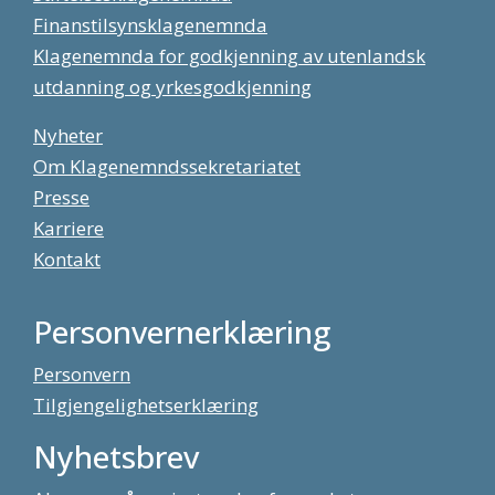
Finanstilsynsklagenemnda
Klagenemnda for godkjenning av utenlandsk
utdanning og yrkesgodkjenning
Nyheter
Om Klagenemndssekretariatet
Presse
Karriere
Kontakt
Personvernerklæring
Personvern
Tilgjengelighetserklæring
Nyhetsbrev