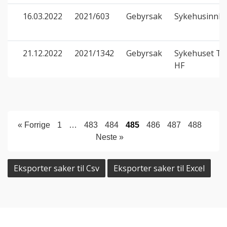
16.03.2022
2021/603
Gebyrsak
Sykehusinnkj
21.12.2022
2021/1342
Gebyrsak
Sykehuset Te
HF
« Forrige
1
…
483
484
485
486
487
488
Neste »
Eksporter saker til Csv
Eksporter saker til Excel