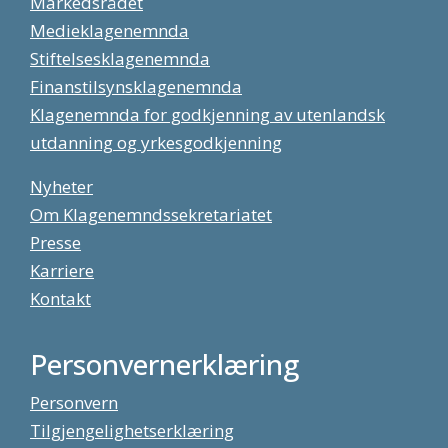
Markedsrådet
Medieklagenemnda
Stiftelsesklagenemnda
Finanstilsynsklagenemnda
Klagenemnda for godkjenning av utenlandsk
utdanning og yrkesgodkjenning
Nyheter
Om Klagenemndssekretariatet
Presse
Karriere
Kontakt
Personvernerklæring
Personvern
Tilgjengelighetserklæring