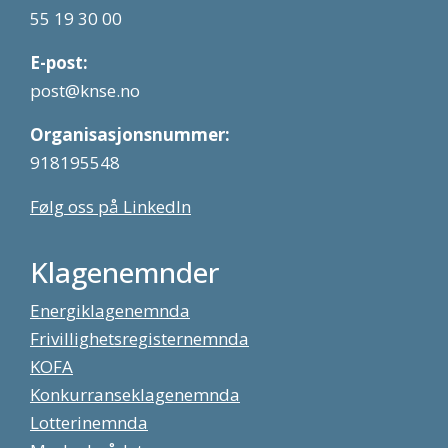
55 19 30 00
E-post:
post@knse.no
Organisasjonsnummer:
918195548
Følg oss på LinkedIn
Klagenemnder
Energiklagenemnda
Frivillighetsregisternemnda
KOFA
Konkurranseklagenemnda
Lotterinemnda