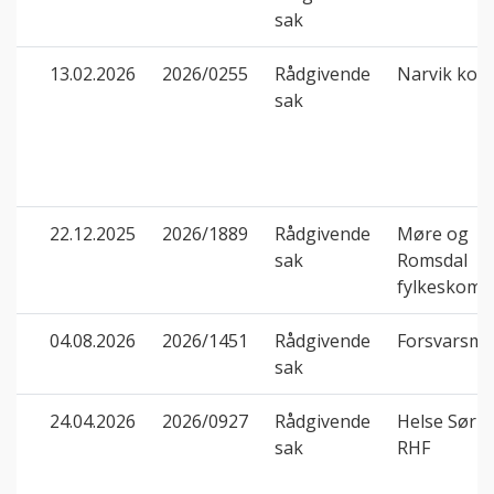
sak
13.02.2026
2026/0255
Rådgivende
Narvik ko
sak
22.12.2025
2026/1889
Rådgivende
Møre og
sak
Romsdal
fylkeskom
04.08.2026
2026/1451
Rådgivende
Forsvarsmat
sak
24.04.2026
2026/0927
Rådgivende
Helse Sør-Ø
sak
RHF