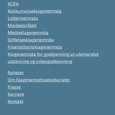
KOFA
Konkurranseklagenemnda
Lotterinemnda
Markedsrådet
Medieklagenemnda
Stiftelsesklagenemnda
Finanstilsynsklagenemnda
Klagenemnda for godkjenning av utenlandsk
utdanning og yrkesgodkjenning
Nyheter
Om Klagenemndssekretariatet
Presse
Karriere
Kontakt