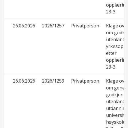
opplæring
23-3
26.06.2026
2026/1257
Privatperson
Klage ove
om godkje
utenlands
yrkesopp
etter
opplæring
23-3
26.06.2026
2026/1259
Privatperson
Klage ove
om genere
godkjenni
utenlands
utdanning
universite
høyskolel