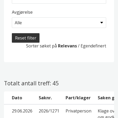
Avgjørelse
Reset filter
Sorter søket på
Relevans
/
Egendefinert
Totalt antall treff: 45
Dato
Saknr.
Part/klager
Saken gj
29.06.2026
2026/1271
Privatperson
Klage ove
om godkje