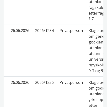
utenlands
fagskoleu
etter fag
§ 7
26.06.2026
2026/1254
Privatperson
Klage ove
om genere
godkjenni
utenlands
utdanning
universite
høyskolel
9-7 og 9-8
26.06.2026
2026/1256
Privatperson
Klage ove
om godkje
utenlands
yrkesopp
etter