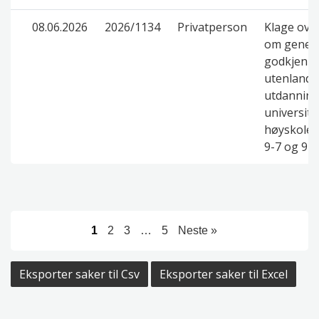
08.06.2026
2026/1134
Privatperson
Klage ove
om genere
godkjenni
utenlands
utdanning
universite
høyskolel
9-7 og 9-8
1
2
3
…
5
Neste »
Eksporter saker til Csv
Eksporter saker til Excel