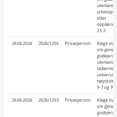
utenlands
yrkesopp
etter
opplæring
23-3
26.06.2026
2026/1255
Privatperson
Klage ove
om genere
godkjenni
utenlands
utdanning
universite
høyskolel
9-7 og 9-8
26.06.2026
2026/1253
Privatperson
Klage ove
om genere
godkjenni