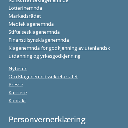
Lotterinemnda
Markedsrådet
Medieklagenemnda
Stiftelsesklagenemnda
Finanstilsynsklagenemnda
Klagenemnda for godkjenning av utenlandsk
utdanning og yrkesgodkjenning
Nyheter
Om Klagenemndssekretariatet
Presse
Karriere
Kontakt
Personvernerklæring