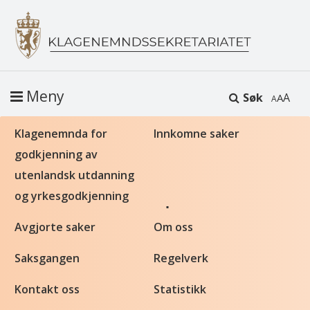
Meny
Søk
A
Klagenemnda for
Innkomne saker
godkjenning av
utenlandsk utdanning
og yrkesgodkjenning
Avgjorte saker
Om oss
Saksgangen
Regelverk
Kontakt oss
Statistikk