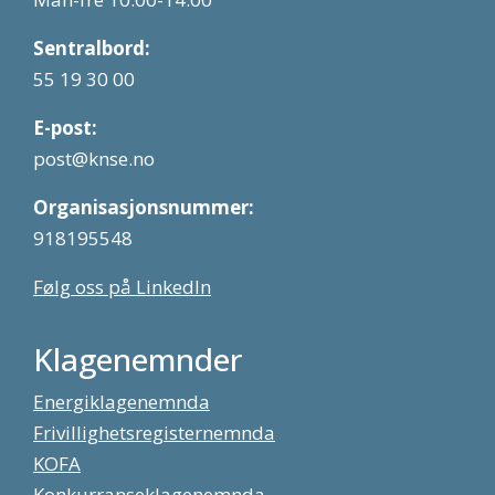
Sentralbord:
55 19 30 00
E-post:
post@knse.no
Organisasjonsnummer:
918195548
Følg oss på LinkedIn
Klagenemnder
Energiklagenemnda
Frivillighetsregisternemnda
KOFA
Konkurranseklagenemnda