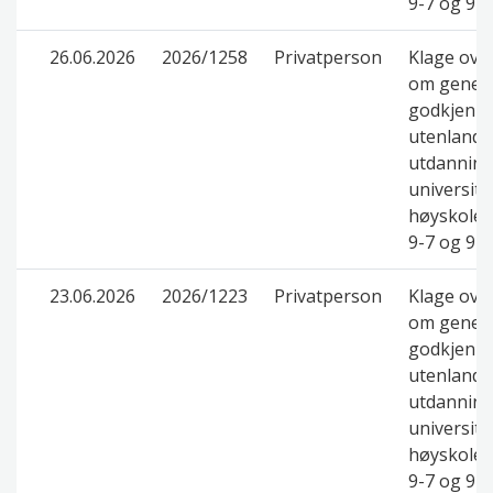
9-7 og 9-8
26.06.2026
2026/1258
Privatperson
Klage ove
om genere
godkjenni
utenlands
utdanning
universite
høyskolel
9-7 og 9-8
23.06.2026
2026/1223
Privatperson
Klage ove
om genere
godkjenni
utenlands
utdanning
universite
høyskolel
9-7 og 9-8