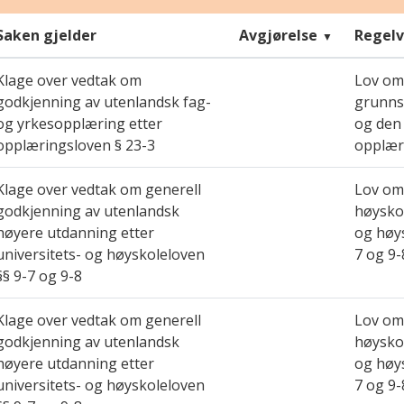
Saken gjelder
Avgjørelse
Regelv
Klage over vedtak om
Lov om
godkjenning av utenlandsk fag-
grunns
og yrkesopplæring etter
og den
opplæringsloven § 23-3
opplær
Klage over vedtak om generell
Lov om 
godkjenning av utenlandsk
høyskol
høyere utdanning etter
og høys
universitets- og høyskoleloven
7 og 9-
§§ 9-7 og 9-8
Klage over vedtak om generell
Lov om 
godkjenning av utenlandsk
høyskol
høyere utdanning etter
og høys
universitets- og høyskoleloven
7 og 9-