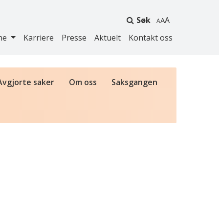
Søk
A
ne
Karriere
Presse
Aktuelt
Kontakt oss
Avgjorte saker
Om oss
Saksgangen