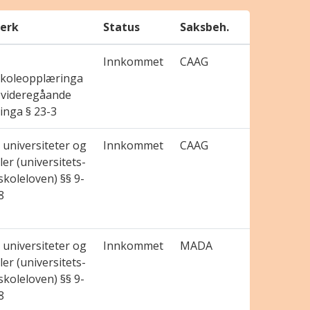
erk
Status
Saksbeh.
Innkommet
CAAG
koleopplæringa
 videregåande
inga § 23-3
universiteter og
Innkommet
CAAG
er (universitets-
koleloven) §§ 9-
8
universiteter og
Innkommet
MADA
er (universitets-
koleloven) §§ 9-
8