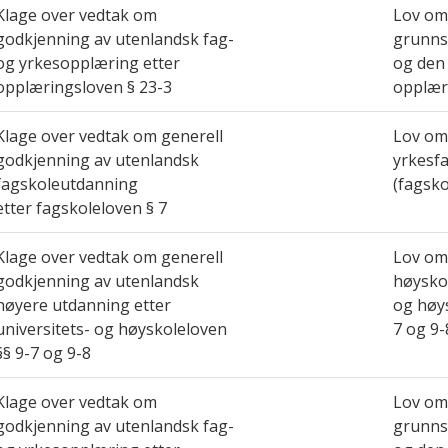
Klage over vedtak om
Lov om
godkjenning av utenlandsk fag-
grunns
og yrkesopplæring etter
og den
opplæringsloven § 23-3
opplær
Klage over vedtak om generell
Lov om
godkjenning av utenlandsk
yrkesf
fagskoleutdanning
(fagsko
etter fagskoleloven § 7
Klage over vedtak om generell
Lov om 
godkjenning av utenlandsk
høyskol
høyere utdanning etter
og høys
universitets- og høyskoleloven
7 og 9-
§§ 9-7 og 9-8
Klage over vedtak om
Lov om
godkjenning av utenlandsk fag-
grunns