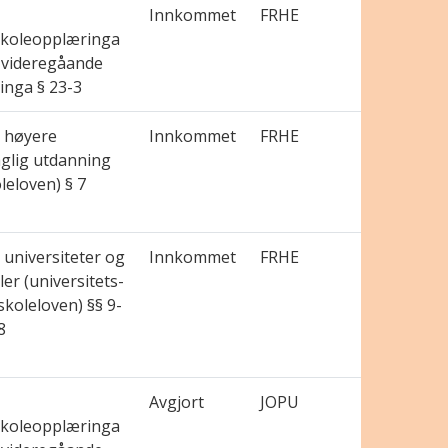
Innkommet
FRHE
koleopplæringa
 videregåande
inga § 23-3
 høyere
Innkommet
FRHE
aglig utdanning
leloven) § 7
universiteter og
Innkommet
FRHE
er (universitets-
koleloven) §§ 9-
8
Avgjort
JOPU
koleopplæringa