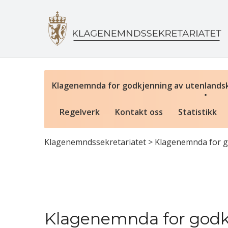
Klagenemnda for godkjenning av utenlands
Regelverk
Kontakt oss
Statistikk
Klagenemndssekretariatet
>
Klagenemnda for g
Klagenemnda for godk