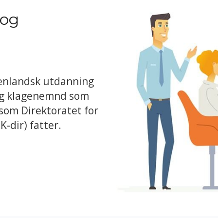
 og
enlandsk utdanning
ig klagenemnd som
som Direktoratet for
-dir) fatter.