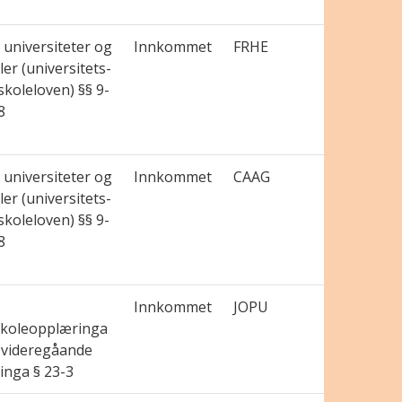
universiteter og
Innkommet
FRHE
er (universitets-
koleloven) §§ 9-
8
universiteter og
Innkommet
CAAG
er (universitets-
koleloven) §§ 9-
8
Innkommet
JOPU
koleopplæringa
 videregåande
inga § 23-3