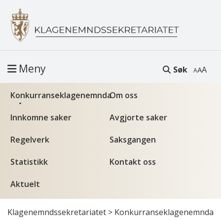
Meny
Søk
A
Konkurranseklagenemnda
Om oss
Innkomne saker
Avgjorte saker
Regelverk
Saksgangen
Statistikk
Kontakt oss
Aktuelt
Klagenemndssekretariatet
>
Konkurranseklagenemnda