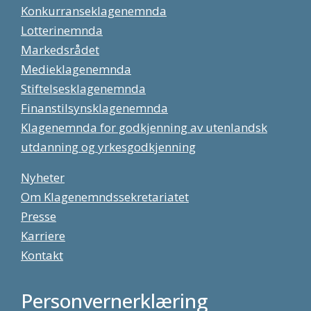
Konkurranseklagenemnda
Lotterinemnda
Markedsrådet
Medieklagenemnda
Stiftelsesklagenemnda
Finanstilsynsklagenemnda
Klagenemnda for godkjenning av utenlandsk
utdanning og yrkesgodkjenning
Nyheter
Om Klagenemndssekretariatet
Presse
Karriere
Kontakt
Personvernerklæring