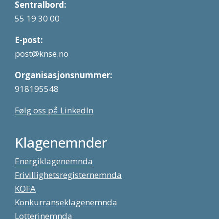
Sentralbord:
55 19 30 00
E-post:
post@knse.no
Organisasjonsnummer:
918195548
Følg oss på LinkedIn
Klagenemnder
Energiklagenemnda
Frivillighetsregisternemnda
KOFA
Konkurranseklagenemnda
Lotterinemnda