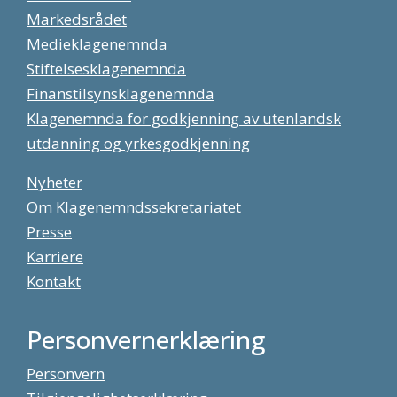
Markedsrådet
Medieklagenemnda
Stiftelsesklagenemnda
Finanstilsynsklagenemnda
Klagenemnda for godkjenning av utenlandsk
utdanning og yrkesgodkjenning
Nyheter
Om Klagenemndssekretariatet
Presse
Karriere
Kontakt
Personvernerklæring
Personvern