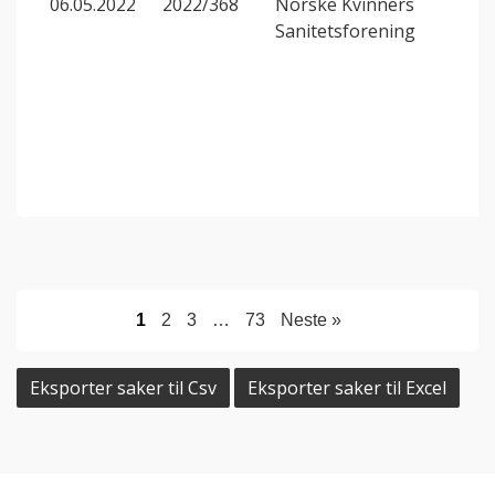
06.05.2022
2022/368
Norske Kvinners
Sanitetsforening
1
2
3
…
73
Neste »
Eksporter saker til Csv
Eksporter saker til Excel