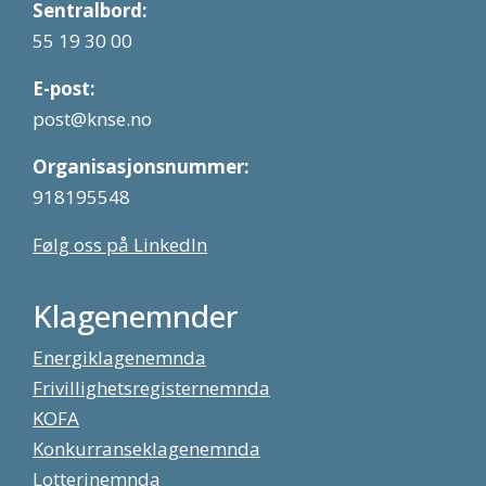
Sentralbord:
55 19 30 00
E-post:
post@knse.no
Organisasjonsnummer:
918195548
Følg oss på LinkedIn
Klagenemnder
Energiklagenemnda
Frivillighetsregisternemnda
KOFA
Konkurranseklagenemnda
Lotterinemnda