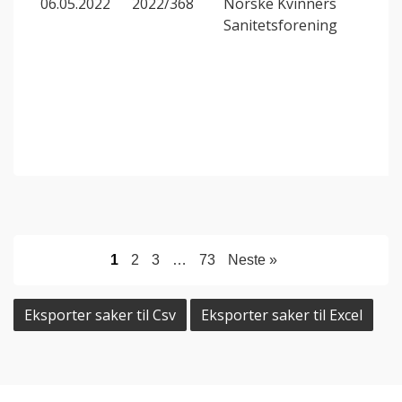
06.05.2022
2022/368
Norske Kvinners
Sanitetsforening
1
2
3
…
73
Neste »
Eksporter saker til Csv
Eksporter saker til Excel