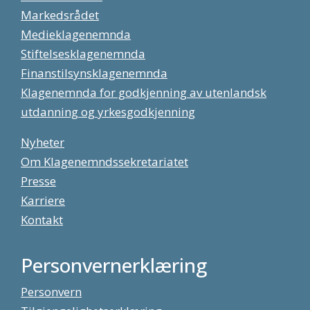
Markedsrådet
Medieklagenemnda
Stiftelsesklagenemnda
Finanstilsynsklagenemnda
Klagenemnda for godkjenning av utenlandsk
utdanning og yrkesgodkjenning
Nyheter
Om Klagenemndssekretariatet
Presse
Karriere
Kontakt
Personvernerklæring
Personvern