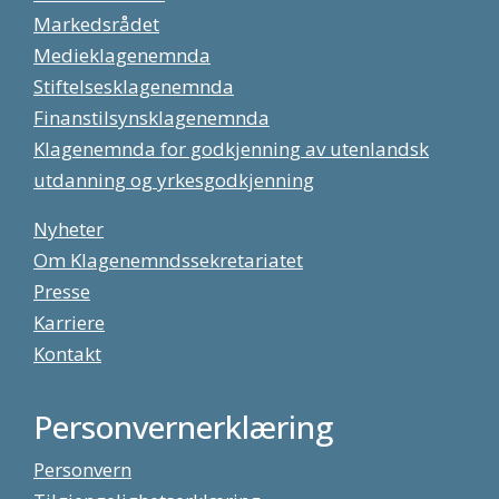
Markedsrådet
Medieklagenemnda
Stiftelsesklagenemnda
Finanstilsynsklagenemnda
Klagenemnda for godkjenning av utenlandsk
utdanning og yrkesgodkjenning
Nyheter
Om Klagenemndssekretariatet
Presse
Karriere
Kontakt
Personvernerklæring
Personvern