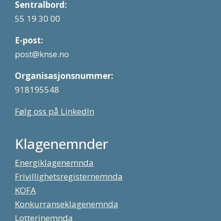
Sentralbord:
55 19 30 00
E-post:
post@knse.no
Organisasjonsnummer:
918195548
Følg oss på LinkedIn
Klagenemnder
Energiklagenemnda
Frivillighetsregisternemnda
KOFA
Konkurranseklagenemnda
Lotterinemnda