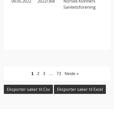
06.05.2022
2022/368
Norske Kvinners
Sanitetsforening
1
2
3
…
73
Neste »
Eksporter saker til Csv
Eksporter saker til Excel