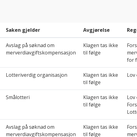
Saken gjelder
Avgjørelse
Reg
Avslag på søknad om
Klagen tas ikke
Fors
merverdiavgiftskompensasjon
til følge
mer
for 
Lotteriverdig organisasjon
Klagen tas ikke
Lov 
til følge
Smålotteri
Klagen tas ikke
Lov 
til følge
Fors
Lott
Avslag på søknad om
Klagen tas ikke
Fors
merverdiavgiftskompensasjon
til følge
mer