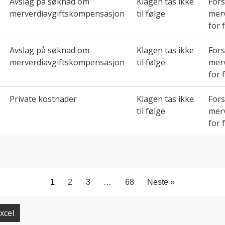
Avslag på søknad om
Klagen tas ikke
Fors
merverdiavgiftskompensasjon
til følge
mer
for 
Avslag på søknad om
Klagen tas ikke
Fors
merverdiavgiftskompensasjon
til følge
mer
for 
Private kostnader
Klagen tas ikke
Fors
til følge
mer
for 
1
2
3
…
68
Neste »
xcel