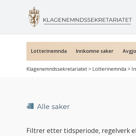
Lotterinemnda
Innkomne saker
Avgjo
Klagenemndssekretariatet
>
Lotterinemnda
>
I
Alle saker
Filtrer etter tidsperiode, regelverk el