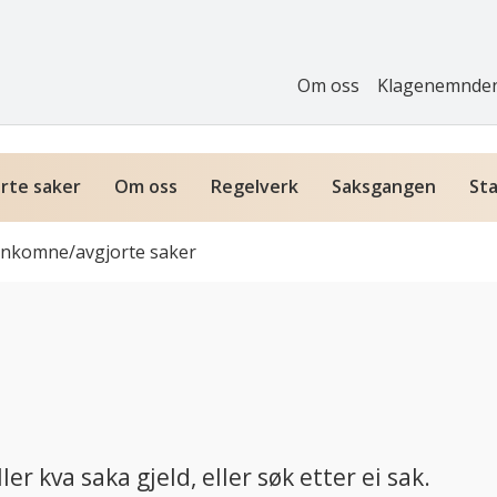
Om oss
Klagenemnde
rte saker
Om oss
Regelverk
Saksgangen
Sta
nnkomne/avgjorte saker
ler kva saka gjeld, eller søk etter ei sak.