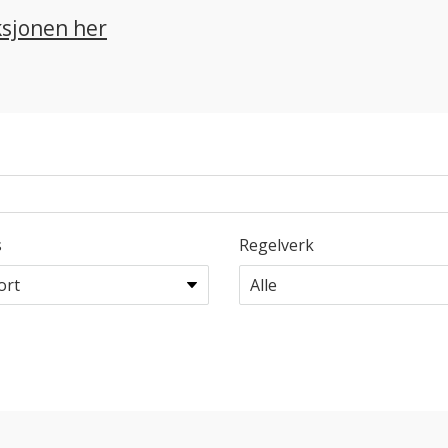
ksjonen her
s
Regelverk