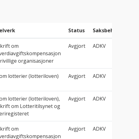
elverk
Status
Saksbeh.
krift om
Avgjort
ADKV
verdiavgiftskompensasjon
frivillige organisasjoner
om lotterier (lotteriloven)
Avgjort
ADKV
om lotterier (lotteriloven),
Avgjort
ADKV
krift om Lotteritilsynet og
eriregisteret
krift om
Avgjort
ADKV
verdiavgiftskompensasjon