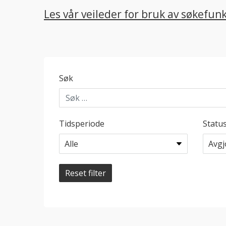
Les vår veileder for bruk av søkefun
Søk
Tidsperiode
Statu
Reset filter