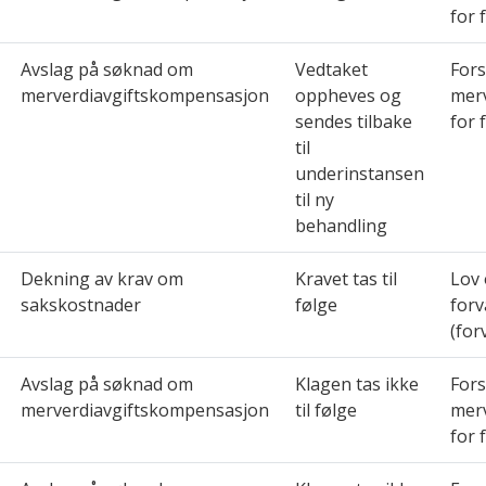
for 
Avslag på søknad om
Vedtaket
Fors
merverdiavgiftskompensasjon
oppheves og
mer
sendes tilbake
for 
til
underinstansen
til ny
behandling
Dekning av krav om
Kravet tas til
Lov
sakskostnader
følge
forv
(for
Avslag på søknad om
Klagen tas ikke
Fors
merverdiavgiftskompensasjon
til følge
mer
for 