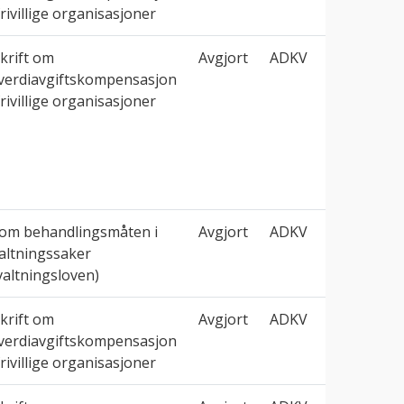
frivillige organisasjoner
krift om
Avgjort
ADKV
verdiavgiftskompensasjon
frivillige organisasjoner
 om behandlingsmåten i
Avgjort
ADKV
altningssaker
valtningsloven)
krift om
Avgjort
ADKV
verdiavgiftskompensasjon
frivillige organisasjoner