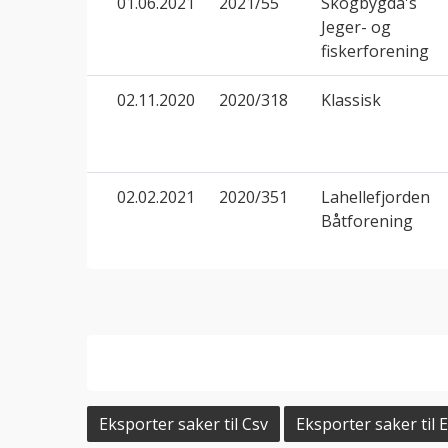
01.06.2021
2021/55
Skogbygda's
Jeger- og
fiskerforening
02.11.2020
2020/318
Klassisk
02.02.2021
2020/351
Lahellefjorden
Båtforening
Eksporter saker til Csv
Eksporter saker til E