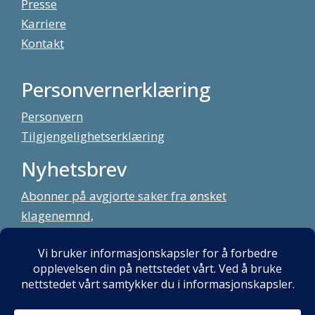
Presse
Karriere
Kontakt
Personvernerklæring
Personvern
Tilgjengelighetserklæring
Nyhetsbrev
Abonner på avgjorte saker fra ønsket
klagenemnd,
meld deg på vårt nyhetsbrev
Alt innhold copyright Klagenemndssekretariatet. Utviklet av:
Mint