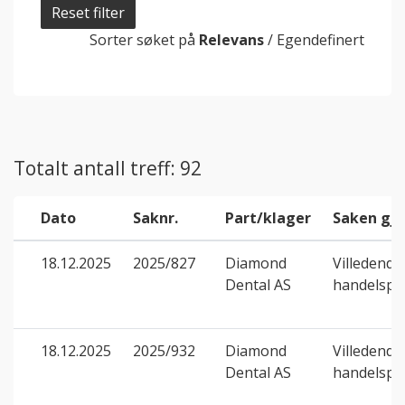
Reset filter
Sorter søket på
Relevans
/
Egendefinert
Totalt antall treff: 92
Dato
Saknr.
Part/klager
Saken gje
18.12.2025
2025/827
Diamond
Villedende
Dental AS
handelspr
18.12.2025
2025/932
Diamond
Villedende
Dental AS
handelspr