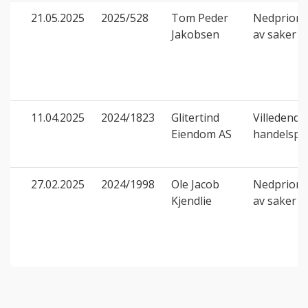
21.05.2025
2025/528
Tom Peder
Nedpriorit
Jakobsen
av saker
11.04.2025
2024/1823
Glitertind
Villedende
Eiendom AS
handelspr
27.02.2025
2024/1998
Ole Jacob
Nedpriorit
Kjendlie
av saker