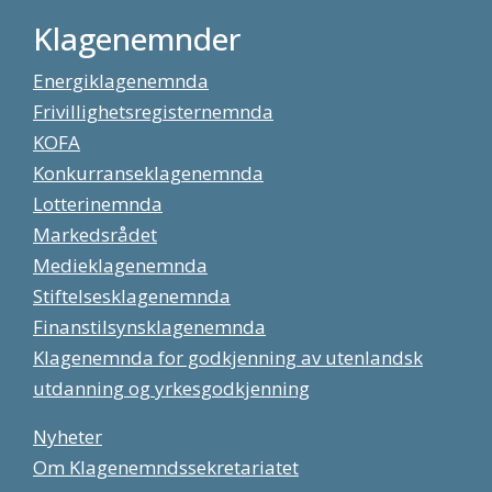
Klagenemnder
Energiklagenemnda
Frivillighetsregisternemnda
KOFA
Konkurranseklagenemnda
Lotterinemnda
Markedsrådet
Medieklagenemnda
Stiftelsesklagenemnda
Finanstilsynsklagenemnda
Klagenemnda for godkjenning av utenlandsk
utdanning og yrkesgodkjenning
Nyheter
Om Klagenemndssekretariatet