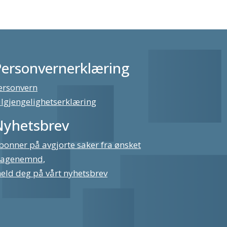
Personvernerklæring
ersonvern
ilgjengelighetserklæring
Nyhetsbrev
bonner på avgjorte saker fra ønsket
lagenemnd,
eld deg på vårt nyhetsbrev