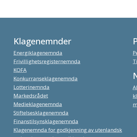
Klagenemnder
Energiklagenemnda
P
Frivillighetsregisternemnda
T
KOFA
Konkurranseklagenemnda
Lotterinemnda
A
Markedsrådet
k
Medieklagenemnda
m
Stiftelsesklagenemnda
Finanstilsynsklagenemnda
Klagenemnda for godkjenning av utenlandsk