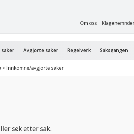
Om oss
Klagenemnde
 saker
Avgjorte saker
Regelverk
Saksgangen
a
>
Innkomne/avgjorte saker
ller søk etter sak.