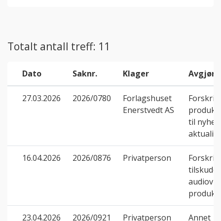
Totalt antall treff: 11
Dato
Saknr.
Klager
Avgjøre
27.03.2026
2026/0780
Forlagshuset
Forskrif
Enerstvedt AS
produksj
til nyhet
aktualit
16.04.2026
2026/0876
Privatperson
Forskrif
tilskudd t
audiovis
produks
23.04.2026
2026/0921
Privatperson
Annet