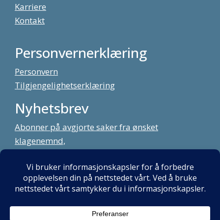
Karriere
Kontakt
Personvernerklæring
Personvern
Tilgjengelighetserklæring
Nyhetsbrev
Abonner på avgjorte saker fra ønsket
klagenemnd,
meld deg på vårt nyhetsbrev
Alt innhold copyright Klagenemndssekretariatet. Utviklet av:
Mint
Media AS