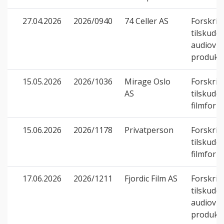
27.04.2026
2026/0940
74 Celler AS
Forskrif
tilskudd t
audiovis
produks
15.05.2026
2026/1036
Mirage Oslo
Forskrif
AS
tilskudd t
filmform
15.06.2026
2026/1178
Privatperson
Forskrif
tilskudd t
filmform
17.06.2026
2026/1211
Fjordic Film AS
Forskrif
tilskudd t
audiovis
produks