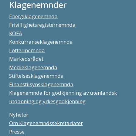
Klagenemnder
Energiklagenemnda
Frivillighetsregisternemnda
KOFA
Konkurranseklagenemnda
Lotterinemnda
Markedsrådet
Medieklagenemnda
Stiftelsesklagenemnda
Finanstilsynsklagenemnda
Klagenemnda for godkjenning av utenlandsk
utdanning og yrkesgodkjenning
Nyheter
Om Klagenemndssekretariatet
Presse