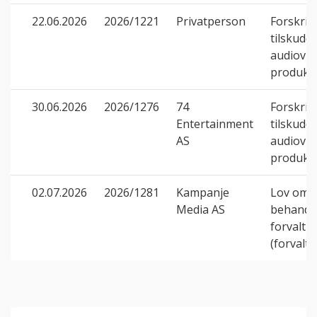
22.06.2026
2026/1221
Privatperson
Forskrif
tilskudd t
audiovis
produks
30.06.2026
2026/1276
74
Forskrif
Entertainment
tilskudd t
AS
audiovis
produks
02.07.2026
2026/1281
Kampanje
Lov om
Media AS
behandl
forvaltn
(forvalt