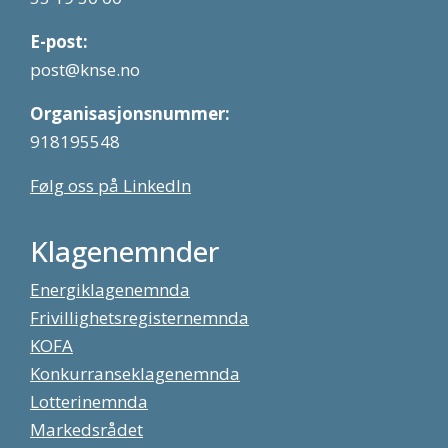
E-post:
post@knse.no
Organisasjonsnummer:
918195548
Følg oss på LinkedIn
Klagenemnder
Energiklagenemnda
Frivillighetsregisternemnda
KOFA
Konkurranseklagenemnda
Lotterinemnda
Markedsrådet