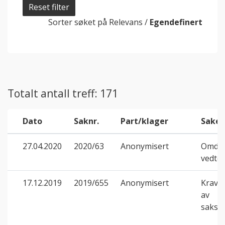
Reset filter
Sorter søket på
Relevans
/
Egendefinert
Totalt antall treff: 171
Dato
Saknr.
Part/klager
Saken
27.04.2020
2020/63
Anonymisert
Omdan
vedtek
17.12.2019
2019/655
Anonymisert
Krav 
av
saksk