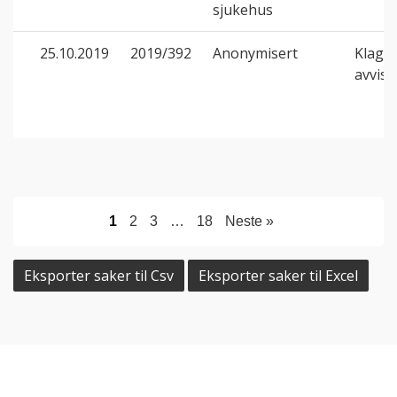
sjukehus
25.10.2019
2019/392
Anonymisert
Klage 
avvis
1
2
3
…
18
Neste »
Eksporter saker til Csv
Eksporter saker til Excel