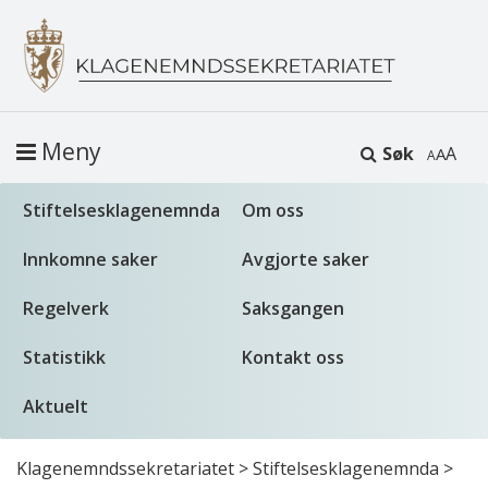
Meny
Søk
A
Stiftelsesklagenemnda
Om oss
Innkomne saker
Avgjorte saker
Regelverk
Saksgangen
Statistikk
Kontakt oss
Aktuelt
Klagenemndssekretariatet
>
Stiftelsesklagenemnda
>