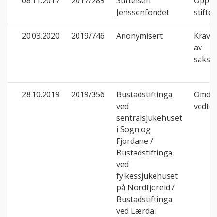
08.11.2017
2017/289
Stiftelsen
Opphe
Jenssenfondet
stiftel
20.03.2020
2019/746
Anonymisert
Krav 
av
saksk
28.10.2019
2019/356
Bustadstiftinga
Omdan
ved
vedtek
sentralsjukehuset
i Sogn og
Fjordane /
Bustadstiftinga
ved
fylkessjukehuset
på Nordfjoreid /
Bustadstiftinga
ved Lærdal