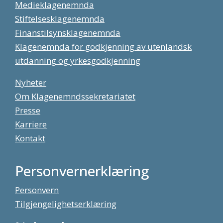
Medieklagenemnda
Stiftelsesklagenemnda
Finanstilsynsklagenemnda
Klagenemnda for godkjenning av utenlandsk
utdanning og yrkesgodkjenning
Nyheter
Om Klagenemndssekretariatet
Presse
Karriere
Kontakt
Personvernerklæring
Personvern
Tilgjengelighetserklæring