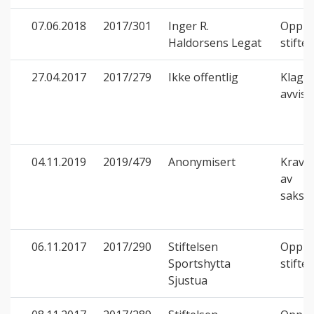
07.06.2018
2017/301
Inger R.
Opphe
Haldorsens Legat
stiftel
27.04.2017
2017/279
Ikke offentlig
Klage 
avvis
04.11.2019
2019/479
Anonymisert
Krav 
av
saksk
06.11.2017
2017/290
Stiftelsen
Opphe
Sportshytta
stiftel
Sjustua