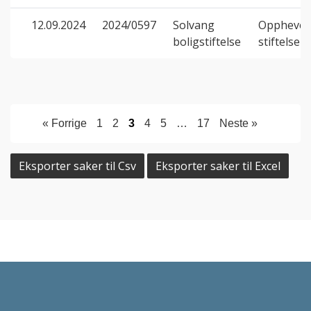
12.09.2024
2024/0597
Solvang
Opphevel
boligstiftelse
stiftelse
« Forrige
1
2
3
4
5
…
17
Neste »
Eksporter saker til Csv
Eksporter saker til Excel