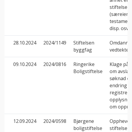
annet en
stiftelser
(særeier -
testament
disp. osv.)
28.10.2024
2024/1149
Stiftelsen
Omdannin
byggfag
vedtekter
09.10.2024
2024/0816
Ringerike
Klage på 
Boligstiftelse
om avslag
søknad o
endring a
registrert
opplysnin
om oppre
12.09.2024
2024/0598
Bjørgene
Opphevel
boligstiftelse
stiftelse