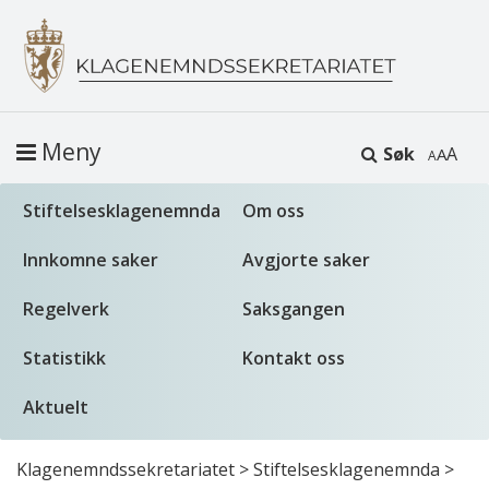
Meny
Søk
A
Stiftelsesklagenemnda
Om oss
Innkomne saker
Avgjorte saker
Regelverk
Saksgangen
Statistikk
Kontakt oss
Aktuelt
Klagenemndssekretariatet
>
Stiftelsesklagenemnda
>