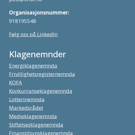
Organisasjonsnummer:
918195548
Følg oss på LinkedIn
Klagenemnder
Energiklagenemnda
Frivillighetsregisternemnda
KOFA
Konkurranseklagenemnda
Lotterinemnda
Markedsrådet
Medieklagenemnda
Stiftelsesklagenemnda
Finanstilsynsklagenemnda