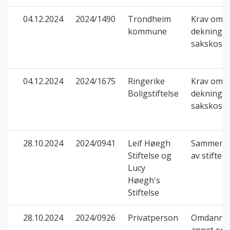
04.12.2024
2024/1490
Trondheim
Krav om
kommune
dekning a
sakskost
04.12.2024
2024/1675
Ringerike
Krav om
Boligstiftelse
dekning a
sakskost
28.10.2024
2024/0941
Leif Høegh
Sammensl
Stiftelse og
av stiftels
Lucy
Høegh's
Stiftelse
28.10.2024
2024/0926
Privatperson
Omdannin