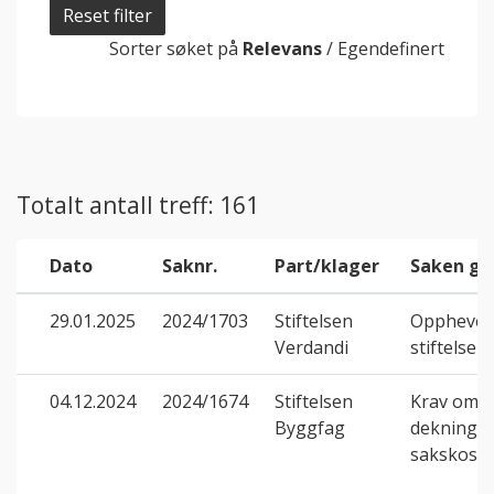
Reset filter
Sorter søket på
Relevans
/
Egendefinert
Totalt antall treff: 161
Dato
Saknr.
Part/klager
Saken gj
29.01.2025
2024/1703
Stiftelsen
Opphevel
Verdandi
stiftelse
04.12.2024
2024/1674
Stiftelsen
Krav om
Byggfag
dekning a
sakskost