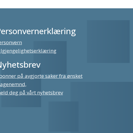
Personvernerklæring
ersonvern
ilgjengelighetserklæring
Nyhetsbrev
bonner på avgjorte saker fra ønsket
lagenemnd,
eld deg på vårt nyhetsbrev