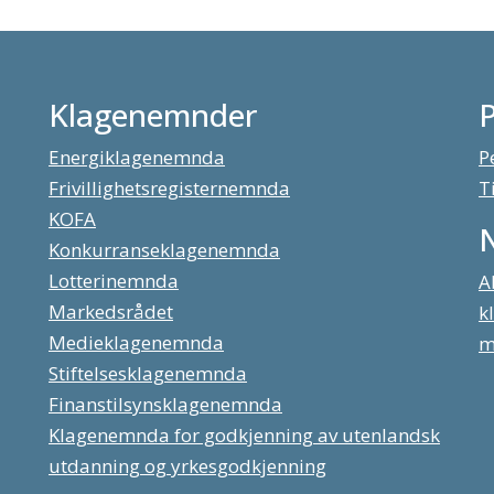
Klagenemnder
Energiklagenemnda
P
Frivillighetsregisternemnda
T
KOFA
Konkurranseklagenemnda
Lotterinemnda
A
Markedsrådet
k
Medieklagenemnda
m
Stiftelsesklagenemnda
Finanstilsynsklagenemnda
Klagenemnda for godkjenning av utenlandsk
utdanning og yrkesgodkjenning