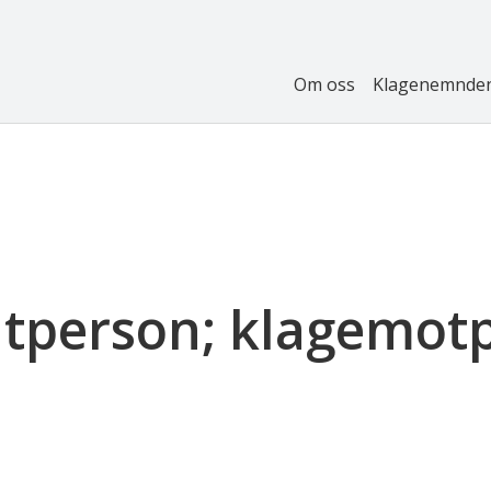
Om oss
Klagenemnde
atperson; klagemot