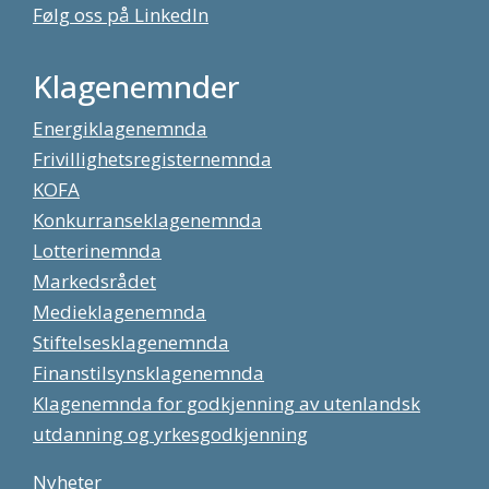
Følg oss på LinkedIn
Klagenemnder
Energiklagenemnda
Frivillighetsregisternemnda
KOFA
Konkurranseklagenemnda
Lotterinemnda
Markedsrådet
Medieklagenemnda
Stiftelsesklagenemnda
Finanstilsynsklagenemnda
Klagenemnda for godkjenning av utenlandsk
utdanning og yrkesgodkjenning
Nyheter