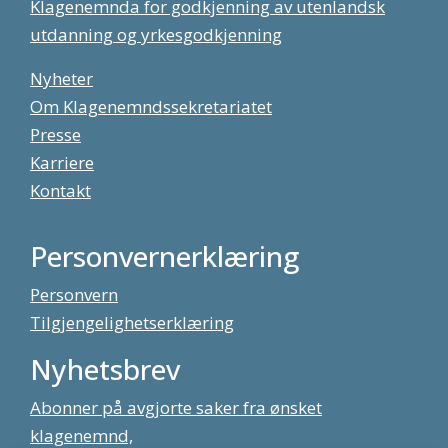
Klagenemnda for godkjenning av utenlandsk
utdanning og yrkesgodkjenning
Nyheter
Om Klagenemndssekretariatet
Presse
Karriere
Kontakt
Personvernerklæring
Personvern
Tilgjengelighetserklæring
Nyhetsbrev
Abonner på avgjorte saker fra ønsket
klagenemnd,