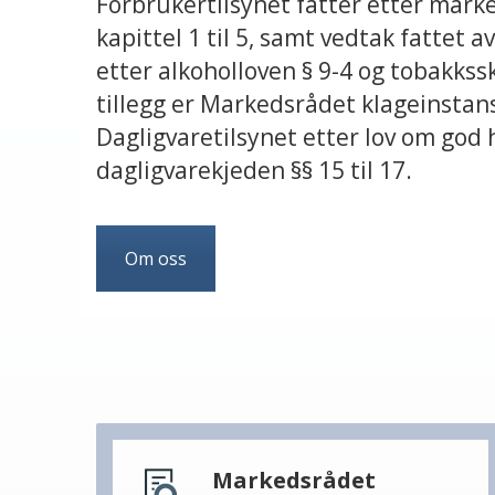
Forbrukertilsynet fatter etter mark
kapittel 1 til 5, samt vedtak fattet 
etter alkoholloven § 9-4 og tobakkssk
tillegg er Markedsrådet klageinstans
Dagligvaretilsynet etter lov om god 
dagligvarekjeden §§ 15 til 17.
Om oss
Markedsrådet