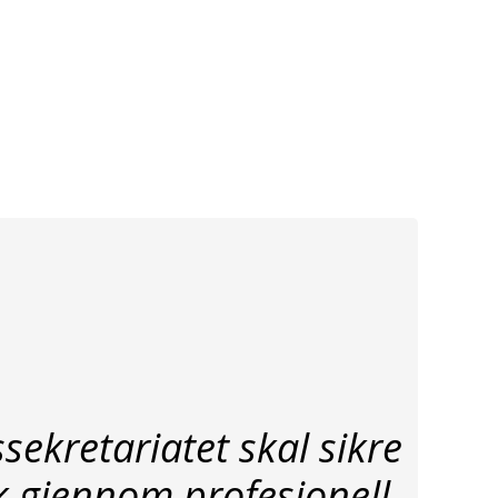
ekretariatet skal sikre
ik gjennom profesjonell