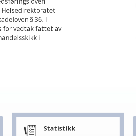
edsføringsloven
av Helsedirektoratet
adeloven § 36. I
 for vedtak fattet av
handelsskikk i
Statistikk