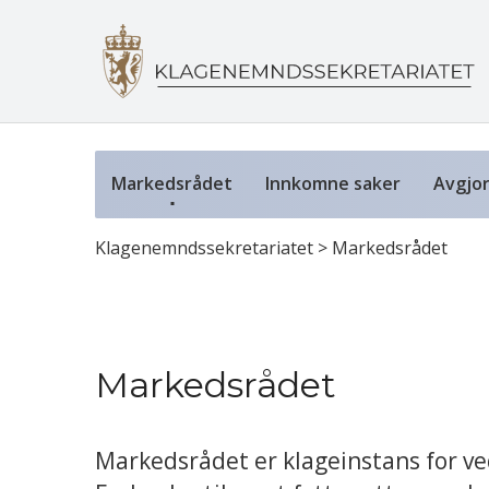
Markedsrådet
Innkomne saker
Avgjor
Klagenemndssekretariatet
>
Markedsrådet
Markedsrådet
Markedsrådet er klageinstans for v