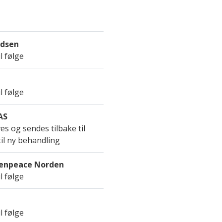
ldsen
l følge
l følge
AS
s og sendes tilbake til
il ny behandling
eenpeace Norden
l følge
l følge