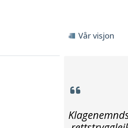
Vår visjon
Klagenemndss
rettstryggle