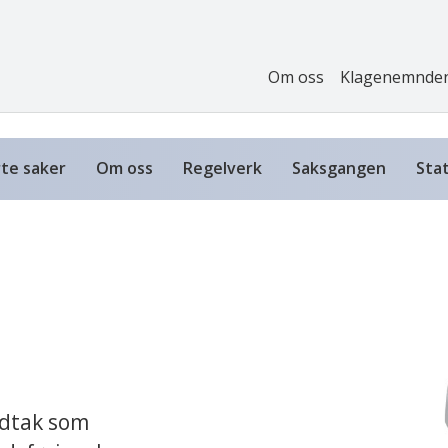
Om oss
Klagenemnde
te saker
Om oss
Regelverk
Saksgangen
Stat
edtak som