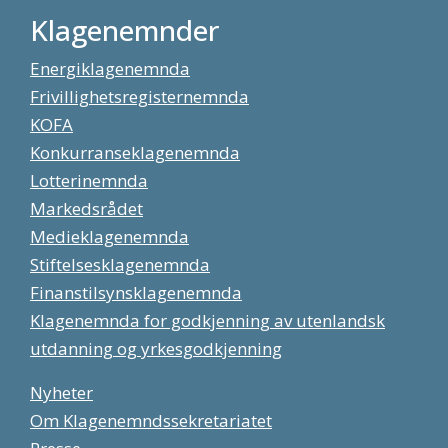
Klagenemnder
Energiklagenemnda
Frivillighetsregisternemnda
KOFA
Konkurranseklagenemnda
Lotterinemnda
Markedsrådet
Medieklagenemnda
Stiftelsesklagenemnda
Finanstilsynsklagenemnda
Klagenemnda for godkjenning av utenlandsk
utdanning og yrkesgodkjenning
Nyheter
Om Klagenemndssekretariatet