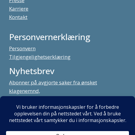
Presse
Karriere
Kontakt
Personvernerklæring
Personvern
Tilgjengelighetserklæring
Nyhetsbrev
Abonner på avgjorte saker fra ønsket
klagenemnd,
meld deg på vårt nyhetsbrev
Alt innhold copyright Klagenemndssekretariatet. Utviklet av:
Mint