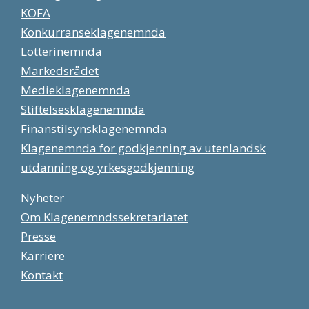
KOFA
Konkurranseklagenemnda
Lotterinemnda
Markedsrådet
Medieklagenemnda
Stiftelsesklagenemnda
Finanstilsynsklagenemnda
Klagenemnda for godkjenning av utenlandsk
utdanning og yrkesgodkjenning
Nyheter
Om Klagenemndssekretariatet
Presse
Karriere
Kontakt