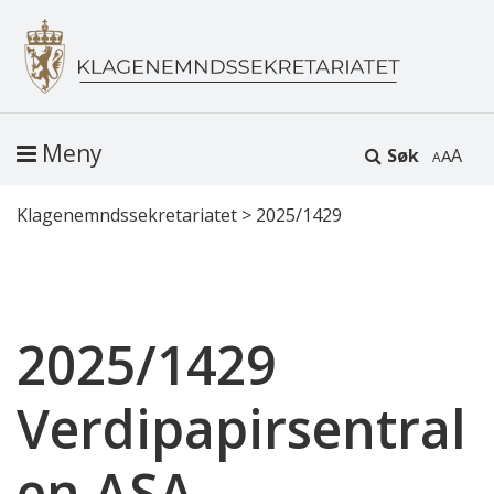
Meny
Søk
A
Klagenemndssekretariatet
>
2025/1429
2025/1429
Verdipapirsentral
en ASA