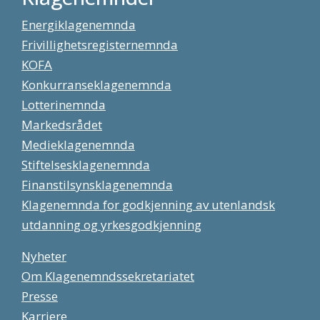
Energiklagenemnda
Frivillighetsregisternemnda
KOFA
Konkurranseklagenemnda
Lotterinemnda
Markedsrådet
Medieklagenemnda
Stiftelsesklagenemnda
Finanstilsynsklagenemnda
Klagenemnda for godkjenning av utenlandsk
utdanning og yrkesgodkjenning
Nyheter
Om Klagenemndssekretariatet
Presse
Karriere