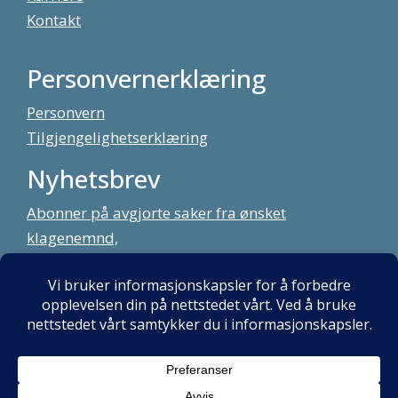
Kontakt
Personvernerklæring
Personvern
Tilgjengelighetserklæring
Nyhetsbrev
Abonner på avgjorte saker fra ønsket
klagenemnd,
meld deg på vårt nyhetsbrev
Alt innhold copyright Klagenemndssekretariatet. Utviklet av:
Mint
Media AS