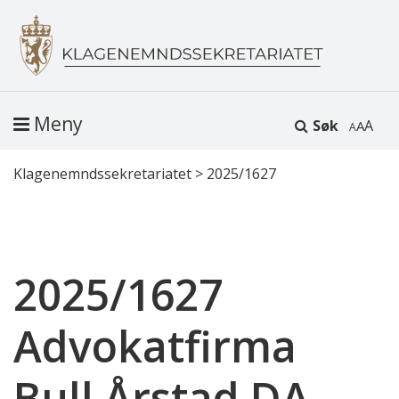
Meny
Søk
A
Klagenemndssekretariatet
>
2025/1627
2025/1627
Advokatfirma
Bull Årstad DA