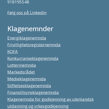
918195548
Følg oss på LinkedIn
Klagenemnder
Energiklagenemnda
Frivillighetsregisternemnda
KOFA
Konkurranseklagenemnda
Lotterinemnda
Markedsrådet
Medieklagenemnda
Stiftelsesklagenemnda
Finanstilsynsklagenemnda
Klagenemnda for godkjenning av utenlandsk
utdanning og yrkesgodkjenning