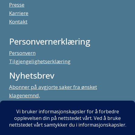
Presse
Karriere
Kontakt
Personvernerklæring
Personvern
Tilgjengelighetserklæring
Nyhetsbrev
Abonner på avgjorte saker fra ønsket
klagenemnd,
meld deg på vårt nyhetsbrev
Alt innhold copyright Klagenemndssekretariatet. Utviklet av:
Mint