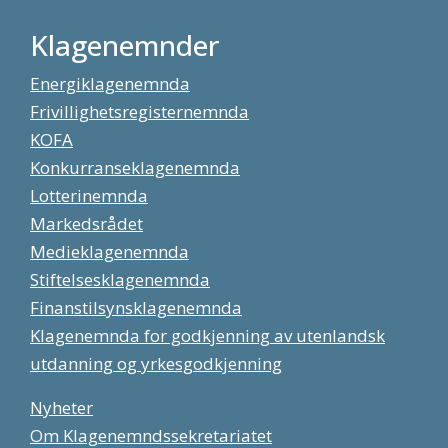
Klagenemnder
Energiklagenemnda
Frivillighetsregisternemnda
KOFA
Konkurranseklagenemnda
Lotterinemnda
Markedsrådet
Medieklagenemnda
Stiftelsesklagenemnda
Finanstilsynsklagenemnda
Klagenemnda for godkjenning av utenlandsk
utdanning og yrkesgodkjenning
Nyheter
Om Klagenemndssekretariatet