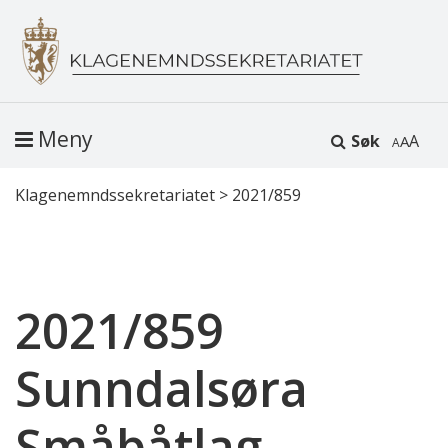
Meny
Søk
A
Klagenemndssekretariatet
>
2021/859
2021/859
Sunndalsøra
Småbåtlag