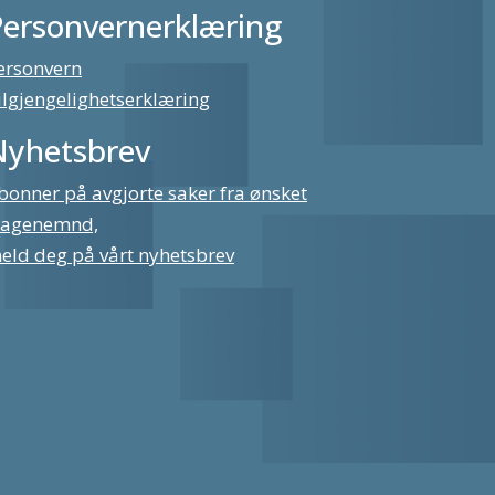
Personvernerklæring
ersonvern
ilgjengelighetserklæring
Nyhetsbrev
bonner på avgjorte saker fra ønsket
lagenemnd,
eld deg på vårt nyhetsbrev