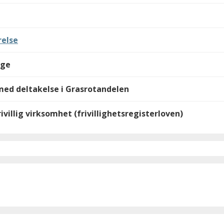
else
lge
med deltakelse i Grasrotandelen
ivillig virksomhet (frivillighetsregisterloven)