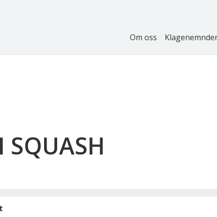
Om oss
Klagenemnde
I SQUASH
t