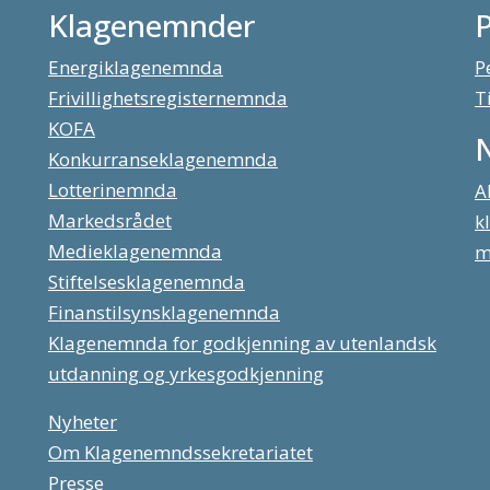
Klagenemnder
Energiklagenemnda
P
Frivillighetsregisternemnda
T
KOFA
Konkurranseklagenemnda
Lotterinemnda
A
Markedsrådet
k
Medieklagenemnda
m
Stiftelsesklagenemnda
Finanstilsynsklagenemnda
Klagenemnda for godkjenning av utenlandsk
utdanning og yrkesgodkjenning
Nyheter
Om Klagenemndssekretariatet
Presse