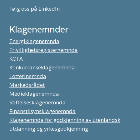
Følg oss på LinkedIn
Klagenemnder
Energiklagenemnda
Frivillighetsregisternemnda
KOFA
Konkurranseklagenemnda
Lotterinemnda
Markedsrådet
Medieklagenemnda
Stiftelsesklagenemnda
Finanstilsynsklagenemnda
Klagenemnda for godkjenning av utenlandsk
utdanning og yrkesgodkjenning