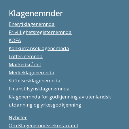
Klagenemnder
Energiklagenemnda
Frivillighetsregisternemnda
KOFA
Konkurranseklagenemnda
Lotterinemnda
Markedsrådet
Medieklagenemnda
Stiftelsesklagenemnda
Finanstilsynsklagenemnda
Klagenemnda for godkjenning av utenlandsk
utdanning og yrkesgodkjenning
Nyheter
Om Klagenemndssekretariatet