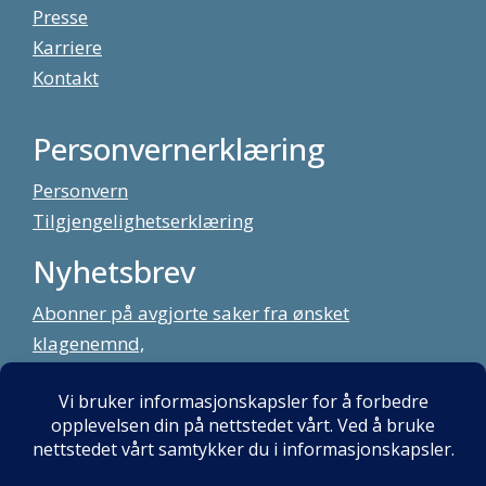
Presse
Karriere
Kontakt
Personvernerklæring
Personvern
Tilgjengelighetserklæring
Nyhetsbrev
Abonner på avgjorte saker fra ønsket
klagenemnd,
meld deg på vårt nyhetsbrev
Alt innhold copyright Klagenemndssekretariatet. Utviklet av:
Mint