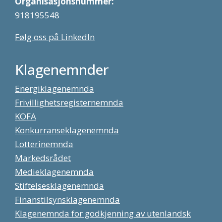
Organisasjonsnummer:
918195548
Følg oss på LinkedIn
Klagenemnder
Energiklagenemnda
Frivillighetsregisternemnda
KOFA
Konkurranseklagenemnda
Lotterinemnda
Markedsrådet
Medieklagenemnda
Stiftelsesklagenemnda
Finanstilsynsklagenemnda
Klagenemnda for godkjenning av utenlandsk