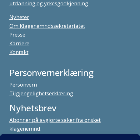
utdanning og yrkesgodkjenning
Nyheter
Om Klagenemndssekretariatet
Presse
Karriere
Kontakt
Personvernerklæring
Personvern
Tilgjengelighetserklæring
Nyhetsbrev
Abonner på avgjorte saker fra ønsket
klagenemnd,
meld deg på vårt nyhetsbrev