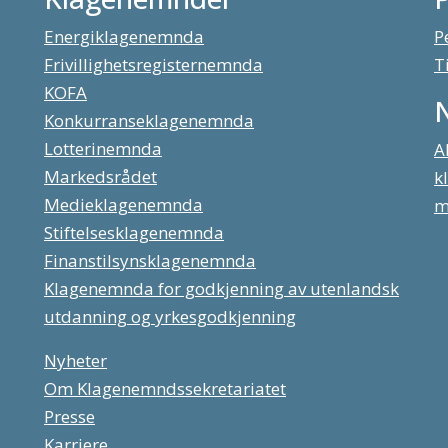
Energiklagenemnda
P
Frivillighetsregisternemnda
T
KOFA
Konkurranseklagenemnda
Lotterinemnda
A
Markedsrådet
k
Medieklagenemnda
m
Stiftelsesklagenemnda
Finanstilsynsklagenemnda
Klagenemnda for godkjenning av utenlandsk
utdanning og yrkesgodkjenning
Nyheter
Om Klagenemndssekretariatet
Presse
Karriere