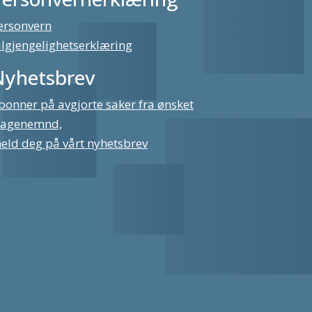
ersonvern
ilgjengelighetserklæring
Nyhetsbrev
bonner på avgjorte saker fra ønsket
lagenemnd,
eld deg på vårt nyhetsbrev