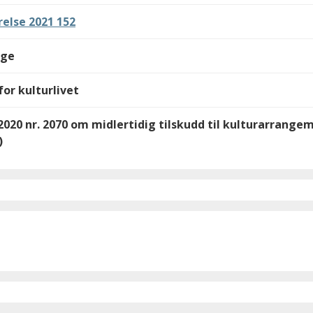
else 2021 152
lge
or kulturlivet
 2020 nr. 2070 om midlertidig tilskudd til kulturarrange
)