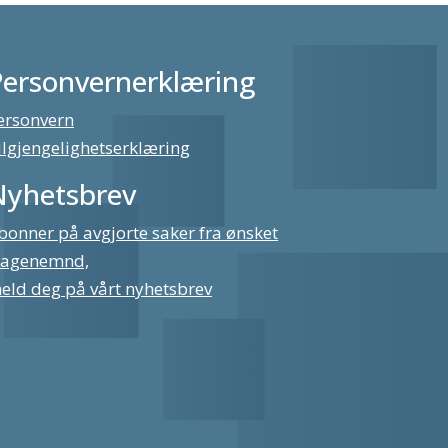
Personvernerklæring
ersonvern
ilgjengelighetserklæring
Nyhetsbrev
bonner på avgjorte saker fra ønsket
lagenemnd,
eld deg på vårt nyhetsbrev