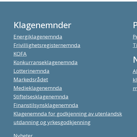
Klagenemnder
Energiklagenemnda
P
Frivillighetsregisternemnda
T
KOFA
Konkurranseklagenemnda
Lotterinemnda
A
Markedsrådet
k
Medieklagenemnda
m
Stiftelsesklagenemnda
Finanstilsynsklagenemnda
Klagenemnda for godkjenning av utenlandsk
utdanning og yrkesgodkjenning
Nyheter