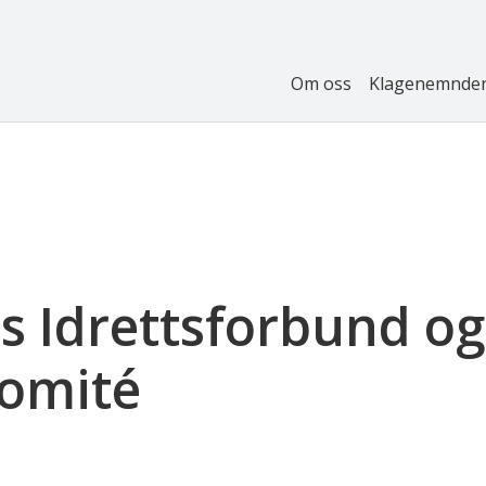
Om oss
Klagenemnde
s Idrettsforbund o
Komité