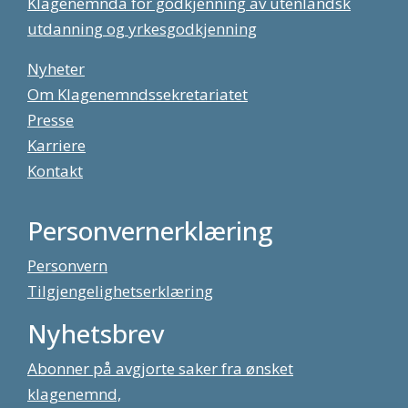
Klagenemnda for godkjenning av utenlandsk
utdanning og yrkesgodkjenning
Nyheter
Om Klagenemndssekretariatet
Presse
Karriere
Kontakt
Personvernerklæring
Personvern
Tilgjengelighetserklæring
Nyhetsbrev
Abonner på avgjorte saker fra ønsket
klagenemnd,