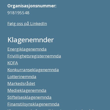
Organisasjonsnummer:
918195548
Følg oss på LinkedIn
Klagenemnder
Energiklagenemnda
Frivillighetsregisternemnda
KOFA
Konkurranseklagenemnda
Lotterinemnda
Markedsrådet
Medieklagenemnda
Stiftelsesklagenemnda
Finanstilsynsklagenemnda