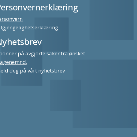
Personvernerklæring
ersonvern
ilgjengelighetserklæring
Nyhetsbrev
bonner på avgjorte saker fra ønsket
lagenemnd,
eld deg på vårt nyhetsbrev