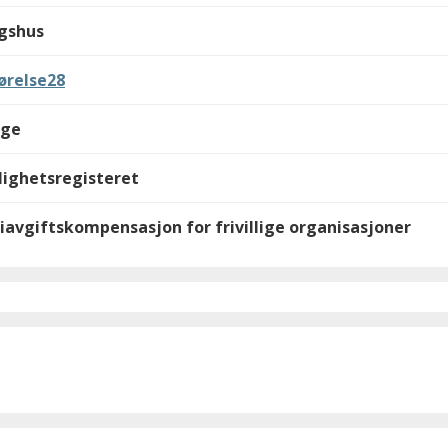
gshus
ørelse28
lge
illighetsregisteret
iavgiftskompensasjon for frivillige organisasjoner