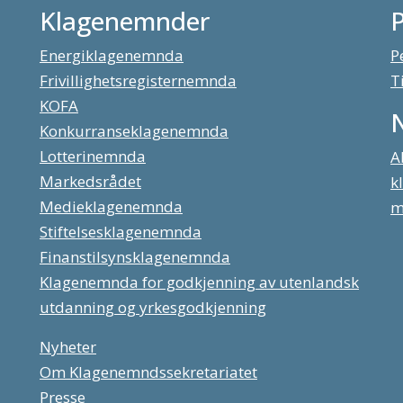
Klagenemnder
Energiklagenemnda
P
Frivillighetsregisternemnda
T
KOFA
Konkurranseklagenemnda
Lotterinemnda
A
Markedsrådet
k
Medieklagenemnda
m
Stiftelsesklagenemnda
Finanstilsynsklagenemnda
Klagenemnda for godkjenning av utenlandsk
utdanning og yrkesgodkjenning
Nyheter
Om Klagenemndssekretariatet
Presse