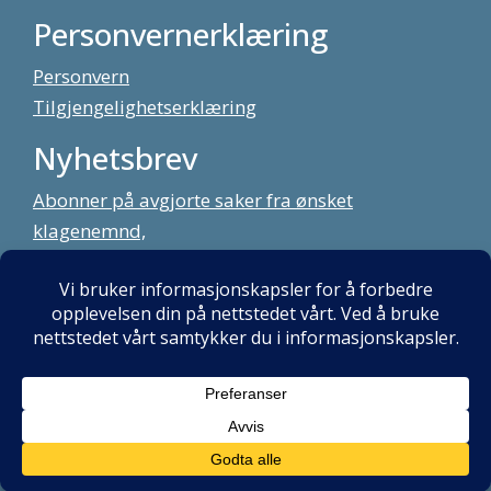
Personvernerklæring
Personvern
Tilgjengelighetserklæring
Nyhetsbrev
Abonner på avgjorte saker fra ønsket
klagenemnd,
meld deg på vårt nyhetsbrev
Alt innhold copyright Klagenemndssekretariatet. Utviklet av:
Mint
Media AS