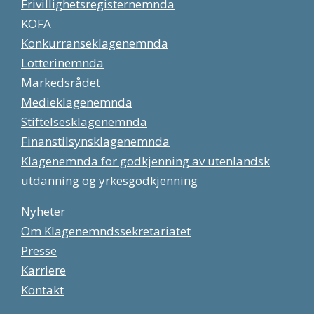
Frivillighetsregisternemnda
KOFA
Konkurranseklagenemnda
Lotterinemnda
Markedsrådet
Medieklagenemnda
Stiftelsesklagenemnda
Finanstilsynsklagenemnda
Klagenemnda for godkjenning av utenlandsk
utdanning og yrkesgodkjenning
Nyheter
Om Klagenemndssekretariatet
Presse
Karriere
Kontakt