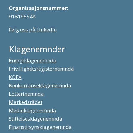
Organisasjonsnummer:
918195548
Følg oss på LinkedIn
Klagenemnder
Energiklagenemnda
Frivillighetsregisternemnda
KOFA
Konkurranseklagenemnda
Lotterinemnda
Markedsrådet
Medieklagenemnda
Stiftelsesklagenemnda
Finanstilsynsklagenemnda