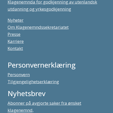
Klagenemnda for godkjenning av utenlandsk
utdanning og yrkesgodkjenning
Nyheter
Om Klagenemndssekretariatet
Presse
Karriere
Kontakt
Personvernerklæring
Personvern
Tilgjengelighetserklæring
Nyhetsbrev
Abonner på avgjorte saker fra ønsket
klagenemnd,