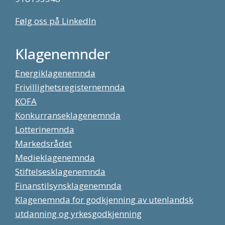
Følg oss på LinkedIn
Klagenemnder
Energiklagenemnda
Frivillighetsregisternemnda
KOFA
Konkurranseklagenemnda
Lotterinemnda
Markedsrådet
Medieklagenemnda
Stiftelsesklagenemnda
Finanstilsynsklagenemnda
Klagenemnda for godkjenning av utenlandsk
utdanning og yrkesgodkjenning