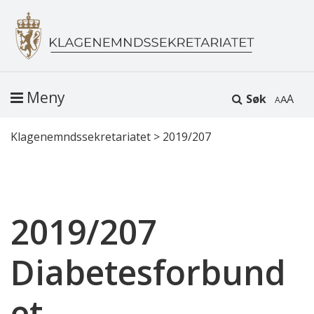
Meny
Søk
A
Klagenemndssekretariatet
>
2019/207
2019/207
Diabetesforbund
et