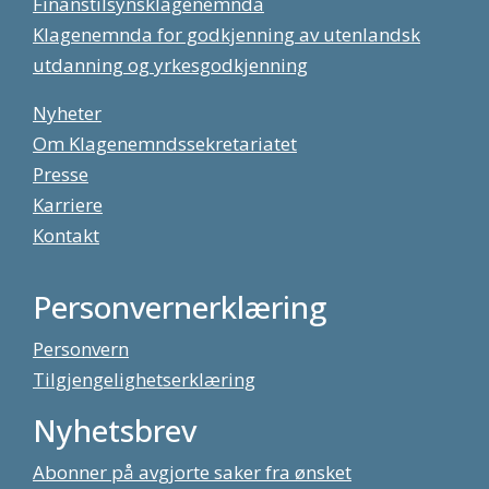
Finanstilsynsklagenemnda
Klagenemnda for godkjenning av utenlandsk
utdanning og yrkesgodkjenning
Nyheter
Om Klagenemndssekretariatet
Presse
Karriere
Kontakt
Personvernerklæring
Personvern
Tilgjengelighetserklæring
Nyhetsbrev
Abonner på avgjorte saker fra ønsket