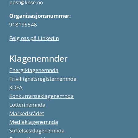
post@knse.no
Organisasjonsnummer:
918195548
Følg oss på LinkedIn
Klagenemnder
Energiklagenemnda
Frivillighetsregisternemnda
KOFA
Konkurranseklagenemnda
Lotterinemnda
Markedsrådet
Medieklagenemnda
Stiftelsesklagenemnda