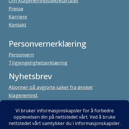
Om Klagenemndssekretariatet
Presse
Karriere
Kontakt
Personvernerklæring
Personvern
Tilgjengelighetserklæring
Nyhetsbrev
Abonner på avgjorte saker fra ønsket
klagenemnd,
meld deg på vårt nyhetsbrev
Alt innhold copyright Klagenemndssekretariatet. Utviklet av:
Mint