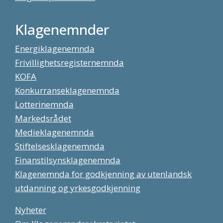
Klagenemnder
Energiklagenemnda
Frivillighetsregisternemnda
KOFA
Konkurranseklagenemnda
Lotterinemnda
Markedsrådet
Medieklagenemnda
Stiftelsesklagenemnda
Finanstilsynsklagenemnda
Klagenemnda for godkjenning av utenlandsk
utdanning og yrkesgodkjenning
Nyheter