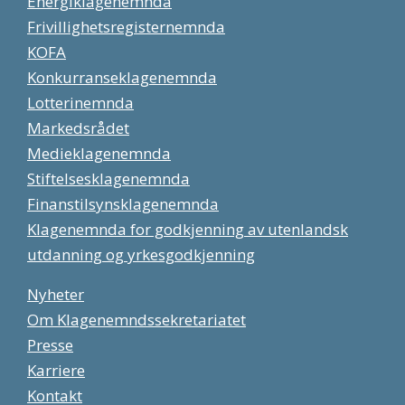
Energiklagenemnda
Frivillighetsregisternemnda
KOFA
Konkurranseklagenemnda
Lotterinemnda
Markedsrådet
Medieklagenemnda
Stiftelsesklagenemnda
Finanstilsynsklagenemnda
Klagenemnda for godkjenning av utenlandsk
utdanning og yrkesgodkjenning
Nyheter
Om Klagenemndssekretariatet
Presse
Karriere
Kontakt