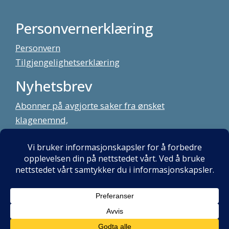
Personvernerklæring
Personvern
Tilgjengelighetserklæring
Nyhetsbrev
Abonner på avgjorte saker fra ønsket
klagenemnd,
meld deg på vårt nyhetsbrev
Alt innhold copyright Klagenemndssekretariatet. Utviklet av:
Mint
Media AS