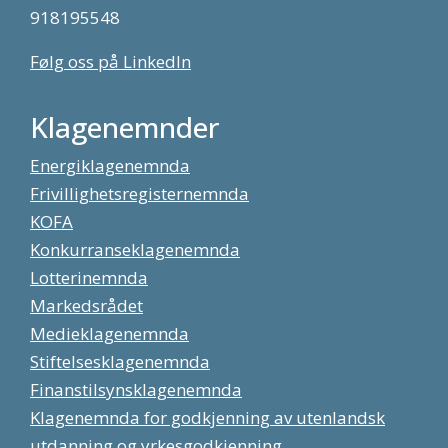
918195548
Følg oss på LinkedIn
Klagenemnder
Energiklagenemnda
Frivillighetsregisternemnda
KOFA
Konkurranseklagenemnda
Lotterinemnda
Markedsrådet
Medieklagenemnda
Stiftelsesklagenemnda
Finanstilsynsklagenemnda
Klagenemnda for godkjenning av utenlandsk
utdanning og yrkesgodkjenning