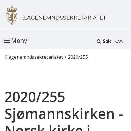
Meny
Søk
A
Klagenemndssekretariatet
>
2020/255
2020/255
Sjømannskirken -
Norsk kirke i