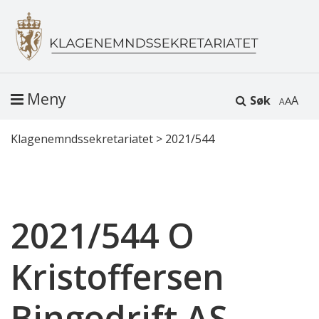
Meny
Søk
A
Klagenemndssekretariatet
>
2021/544
2021/544 O
Kristoffersen
Bingodrift AS