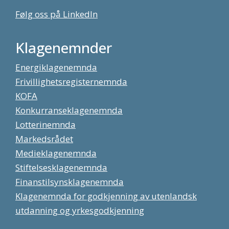
Følg oss på LinkedIn
Klagenemnder
Energiklagenemnda
Frivillighetsregisternemnda
KOFA
Konkurranseklagenemnda
Lotterinemnda
Markedsrådet
Medieklagenemnda
Stiftelsesklagenemnda
Finanstilsynsklagenemnda
Klagenemnda for godkjenning av utenlandsk
utdanning og yrkesgodkjenning