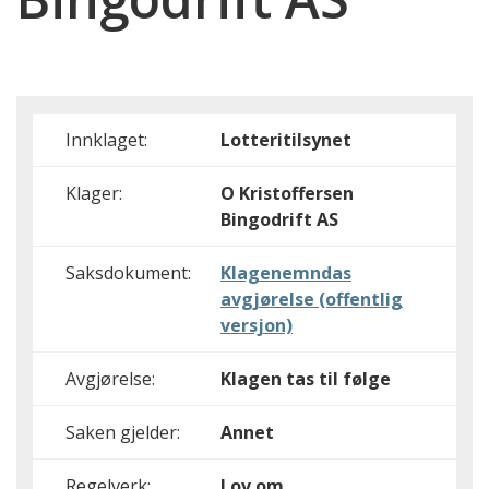
Innklaget:
Lotteritilsynet
Klager:
O Kristoffersen
Bingodrift AS
Saksdokument:
Klagenemndas
avgjørelse (offentlig
versjon)
Avgjørelse:
Klagen tas til følge
Saken gjelder:
Annet
Regelverk:
Lov om