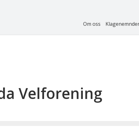
Om oss
Klagenemnde
da Velforening