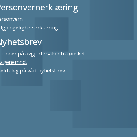
Personvernerklæring
ersonvern
ilgjengelighetserklæring
Nyhetsbrev
bonner på avgjorte saker fra ønsket
lagenemnd,
eld deg på vårt nyhetsbrev