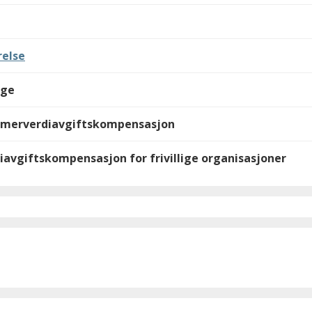
else
lge
 merverdiavgiftskompensasjon
iavgiftskompensasjon for frivillige organisasjoner