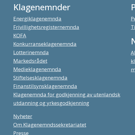
Klagenemnder
Energiklagenemnda
P
Frivillighetsregisternemnda
T
KOFA
Konkurranseklagenemnda
Lotterinemnda
A
Markedsrådet
k
Medieklagenemnda
m
Stiftelsesklagenemnda
Finanstilsynsklagenemnda
Klagenemnda for godkjenning av utenlandsk
utdanning og yrkesgodkjenning
Nyheter
Om Klagenemndssekretariatet
Presse