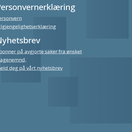
Personvernerklæring
ersonvern
ilgjengelighetserklæring
Nyhetsbrev
bonner på avgjorte saker fra ønsket
lagenemnd,
eld deg på vårt nyhetsbrev