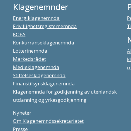
Klagenemnder
Energiklagenemnda
P
Frivillighetsregisternemnda
T
KOFA
Konkurranseklagenemnda
Lotterinemnda
A
Markedsrådet
k
Medieklagenemnda
m
Stiftelsesklagenemnda
Finanstilsynsklagenemnda
Klagenemnda for godkjenning av utenlandsk
utdanning og yrkesgodkjenning
Nyheter
Om Klagenemndssekretariatet
Presse