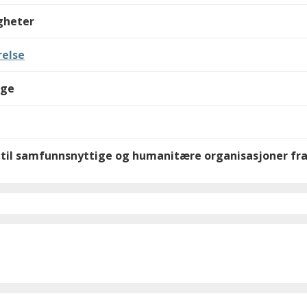
igheter
else
lge
d til samfunnsnyttige og humanitære organisasjoner fra 