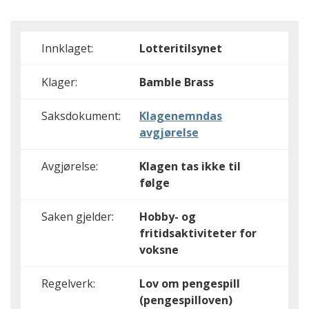
Innklaget:
Lotteritilsynet
Klager:
Bamble Brass
Saksdokument:
Klagenemndas
avgjørelse
Avgjørelse:
Klagen tas ikke til
følge
Saken gjelder:
Hobby- og
fritidsaktiviteter for
voksne
Regelverk:
Lov om pengespill
(pengespilloven)