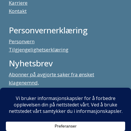
Karriere
Kontakt
Personvernerklæring
Personvern
Tilgjengelighetserklæring
Nyhetsbrev
Abonner på avgjorte saker fra ønsket
klagenemnd,
meld deg på vårt nyhetsbrev
Alt innhold copyright Klagenemndssekretariatet. Utviklet av:
Mint
Media AS