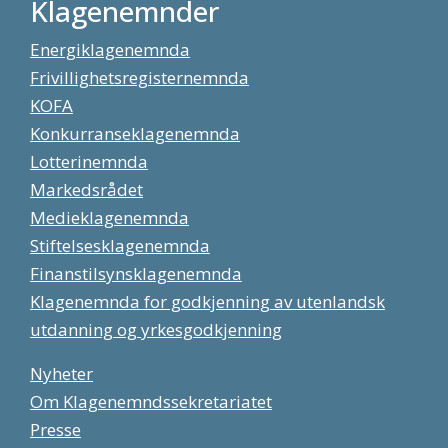
Klagenemnder
Energiklagenemnda
Frivillighetsregisternemnda
KOFA
Konkurranseklagenemnda
Lotterinemnda
Markedsrådet
Medieklagenemnda
Stiftelsesklagenemnda
Finanstilsynsklagenemnda
Klagenemnda for godkjenning av utenlandsk
utdanning og yrkesgodkjenning
Nyheter
Om Klagenemndssekretariatet
Presse