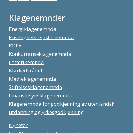
Klagenemnder
Energiklagenemnda
Frivillighetsregisternemnda
KOFA
Konkurranseklagenemnda
Lotterinemnda
Markedsrådet
Medieklagenemnda
Stiftelsesklagenemnda
Finanstilsynsklagenemnda
Klagenemnda for godkjenning av utenlandsk
utdanning og yrkesgodkjenning
Nyheter