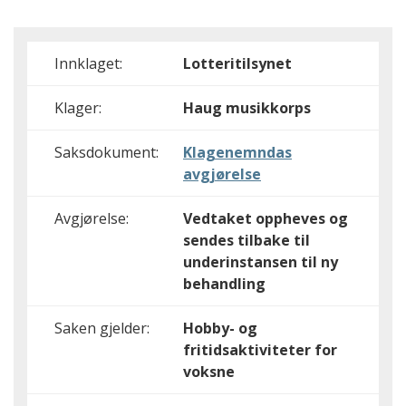
Innklaget:
Lotteritilsynet
Klager:
Haug musikkorps
Saksdokument:
Klagenemndas
avgjørelse
Avgjørelse:
Vedtaket oppheves og
sendes tilbake til
underinstansen til ny
behandling
Saken gjelder:
Hobby- og
fritidsaktiviteter for
voksne