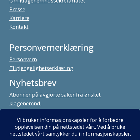
Om Klagenemndssekretariatet
Presse
Karriere
Kontakt
Personvernerklæring
Personvern
Tilgjengelighetserklæring
Nyhetsbrev
Abonner på avgjorte saker fra ønsket
klagenemnd,
meld deg på vårt nyhetsbrev
Alt innhold copyright Klagenemndssekretariatet. Utviklet av:
Mint