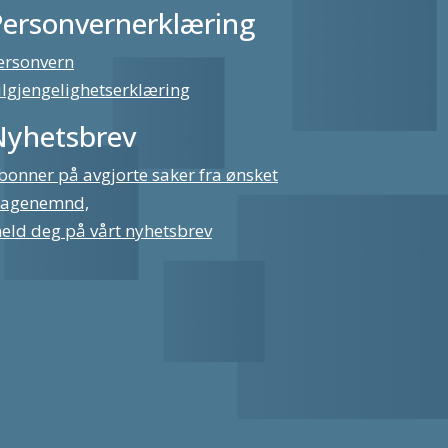
Personvernerklæring
ersonvern
ilgjengelighetserklæring
Nyhetsbrev
bonner på avgjorte saker fra ønsket
lagenemnd,
eld deg på vårt nyhetsbrev