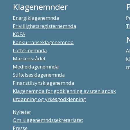
Klagenemnder
Energiklagenemnda
P
Frivillighetsregisternemnda
T
KOFA
Konkurranseklagenemnda
Lotterinemnda
A
Markedsrådet
k
Medieklagenemnda
m
Stiftelsesklagenemnda
Finanstilsynsklagenemnda
Klagenemnda for godkjenning av utenlandsk
utdanning og yrkesgodkjenning
Nyheter
Om Klagenemndssekretariatet
Presse