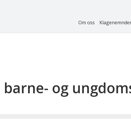
Om oss
Klagenemnde
k barne- og ungdom