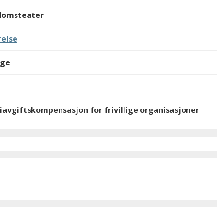
gdomsteater
else
lge
iavgiftskompensasjon for frivillige organisasjoner