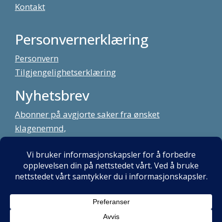
Kontakt
Personvernerklæring
Personvern
Tilgjengelighetserklæring
Nyhetsbrev
Abonner på avgjorte saker fra ønsket
klagenemnd,
meld deg på vårt nyhetsbrev
Alt innhold copyright Klagenemndssekretariatet. Utviklet av:
Mint
Media AS