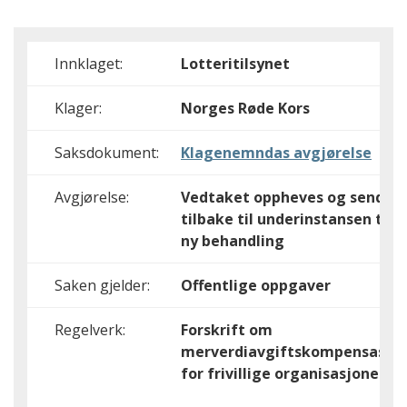
Innklaget:
Lotteritilsynet
Klager:
Norges Røde Kors
Saksdokument:
Klagenemndas avgjørelse
Avgjørelse:
Vedtaket oppheves og sendes
tilbake til underinstansen til
ny behandling
Saken gjelder:
Offentlige oppgaver
Regelverk:
Forskrift om
merverdiavgiftskompensasjo
for frivillige organisasjoner