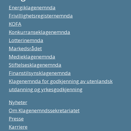
Energiklagenemnda
Frivillighetsregisternemnda
KOFA
Konkurranseklagenemnda
Lotterinemnda
Markedsrådet
Medieklagenemnda
Stiftelsesklagenemnda
Finanstilsynsklagenemnda
Klagenemnda for godkjenning av utenlandsk
utdanning og yrkesgodkjenning
Nyheter
Om Klagenemndssekretariatet
Presse
Karriere